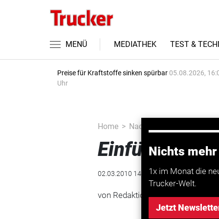
MENÜ
MEDIATHEK
TEST & TECH
Preise für Kraftstoffe sinken spürbar
05.08.2026, 16:
Uhr
Home
Nachrichten
Gesundhei
Einführungste
Nichts mehr
1x im Monat die ne
02.03.2010 14:29 Uhr
Trucker-Welt.
von Redaktion TRUCKER
Jetzt Newslette