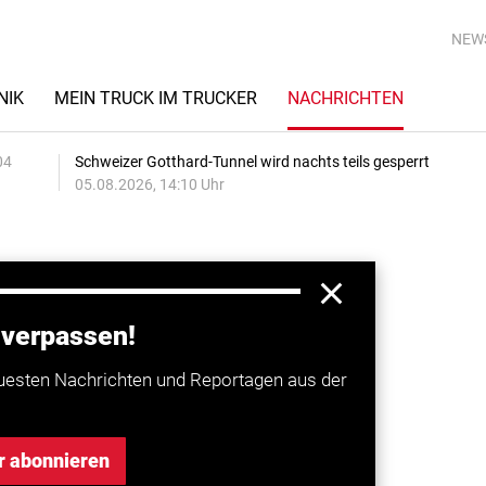
NEW
NIK
MEIN TRUCK IM TRUCKER
NACHRICHTEN
04
Schweizer Gotthard-Tunnel wird nachts teils gesperrt
05.08.2026, 14:10 Uhr
t
Einführungstext
xt
 verpassen!
uesten Nachrichten und Reportagen aus der
r abonnieren