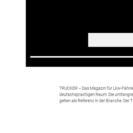
TRUCKER – Das Magazin für Lkw-Fahrer i
deutschsprachigen Raum. Die umfangrei
gelten als Referenz in der Branche. Der