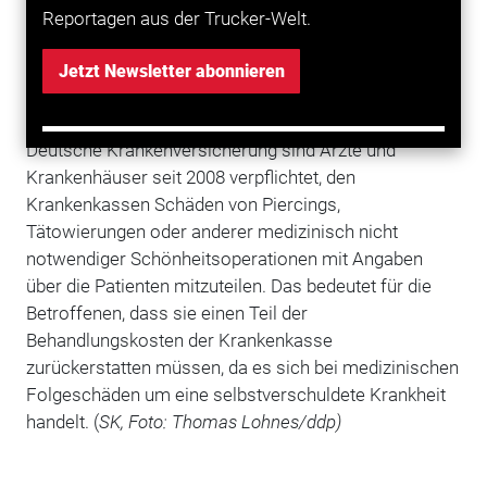
dauerhafte Verschönerungen in Form von Piercings
Reportagen aus der Trucker-Welt.
und Tattoos nicht selten unschöne Folgen:
Schmerzhafte Entzündungen stehen dabei an erster
Jetzt Newsletter abonnieren
Stelle – dicht gefolgt von den finanziellen Folgen für
deren Behandlung. Denn laut den Experten der
DKV
Deutsche Krankenversicherung sind Ärzte und
Krankenhäuser seit 2008 verpflichtet, den
Krankenkassen Schäden von Piercings,
Tätowierungen oder anderer medizinisch nicht
notwendiger Schönheitsoperationen mit Angaben
über die Patienten mitzuteilen. Das bedeutet für die
Betroffenen, dass sie einen Teil der
Behandlungskosten der Krankenkasse
zurückerstatten müssen, da es sich bei medizinischen
Folgeschäden um eine selbstverschuldete Krankheit
handelt. (
SK, Foto: Thomas Lohnes/ddp)