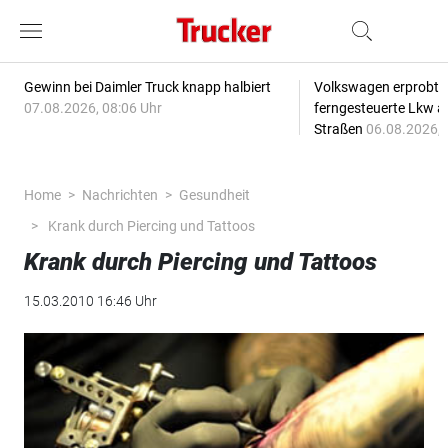
Gewinn bei Daimler Truck knapp halbiert
Volkswagen erprobt 
07.08.2026, 08:06 Uhr
ferngesteuerte Lkw a
Straßen
06.08.2026, 
Home
Nachrichten
Gesundheit
Krank durch Piercing und Tattoos
Krank durch Piercing und Tattoos
15.03.2010 16:46 Uhr