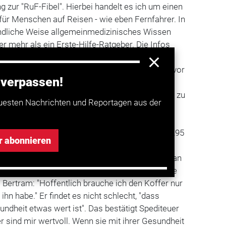
g zur "RuF-Fibel". Hierbei handelt es ich um einen
für Menschen auf Reisen - wie eben Fernfahrer. In
tändliche Weise allgemeinmedizinisches Wissen
er mehr als ein Erste-Hilfe-Ratgeber. Die Infos
s Beschwerden besser beurteilt werden können.
n freiverkäufliches Medikament einzusetzen und vor
 verpassen!
alls in der Fibel. Natürlich, so Dr. Ruf, "endet
aren Ansage, wann ein Arzt zu Rate gezogen bzw. zu
uesten Nachrichten und Reportagen aus der
." Dennoch sei es gut, ein Laie habe in der Not
ndes dabei, das mehr sei als nur ein
zettel. Rund 3000 Exemplare des Büchleins (14,95
r abonnieren
uft. Nun hat Dr. Ruf dem Handbuch das Produkt
 Bord apotheke" enthält eine Zusammenstellung an
ikamenten für kleine und mittlere medizinische
l Bertram: "Hoffentlich brauche ich den Koffer nur
 ihn habe." Er findet es nicht schlecht, "dass
dheit etwas wert ist". Das bestätigt Spediteuer
r sind mir wertvoll. Wenn sie mit ihrer Gesundheit