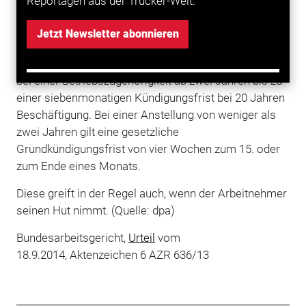
Reportagen aus der Trucker-Welt.
ordentlichen
Kündigung
die Dauer des
Arbeitsverhältnisses berücksichtigen. Dafür sind
Jetzt Newsletter abonnieren
sieben Stufen vorgesehen.
Sie reichen von einer einmonatigen Kündigungsfrist
bei einer Betriebszugehörigkeit ab zwei Jahren bis zu
einer siebenmonatigen Kündigungsfrist bei 20 Jahren
Beschäftigung. Bei einer Anstellung von weniger als
zwei Jahren gilt eine gesetzliche
Grundkündigungsfrist von vier Wochen zum 15. oder
zum Ende eines Monats.
Diese greift in der Regel auch, wenn der Arbeitnehmer
seinen Hut nimmt. (Quelle: dpa)
Bundesarbeitsgericht,
Urteil
vom
18.9.2014, Aktenzeichen 6 AZR 636/13