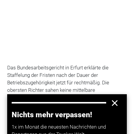
Das Bundesarbeitsgericht in Erfurt erklärte die
Staffelung der Fristen nach der Dauer der
Betriebszugehörigkeit jetzt für rechtmäßig. Die
obersten Richter sahen keine mittelbare
Diskriminierung von jüngeren Beschäftigten. Der
Gesetzgeber räumt damit Mitarbeitern, die über Jahre
in einem
Unternehmen
gearbeitet haben, einen
Nichts mehr verpassen!
besseren Kündigungsschutz ein: Will ein Arbeitgeber
1x im Monat die neuesten Nachrichten und
einen Arbeitnehmer entlassen, muss er bei der