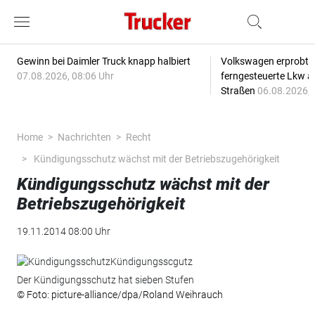
Gewinn bei Daimler Truck knapp halbiert
Volkswagen erprobt 
07.08.2026, 08:06 Uhr
ferngesteuerte Lkw a
Straßen
06.08.2026, 
Home
Nachrichten
Recht
Kündigungsschutz wächst mit der Betriebszugehörigkeit
Kündigungsschutz wächst mit der
Betriebszugehörigkeit
19.11.2014 08:00 Uhr
Der Kündigungsschutz hat sieben Stufen
© Foto: picture-alliance/dpa/Roland Weihrauch