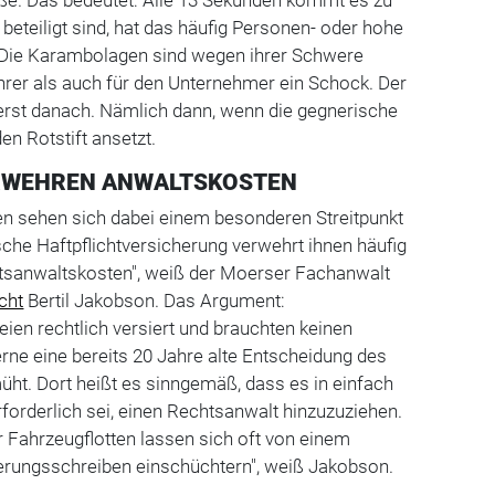
beteiligt sind, hat das häufig Personen- oder hohe
 Die Karambolagen sind wegen ihrer Schwere
hrer als auch für den Unternehmer ein Schock. Der
 erst danach. Nämlich dann, wenn die gegnerische
en Rotstift ansetzt.
RWEHREN ANWALTSKOSTEN
en sehen sich dabei einem besonderen Streitpunkt
sche Haftpflichtversicherung verwehrt ihnen häufig
chtsanwaltskosten", weiß der Moerser Fachanwalt
cht
Bertil Jakobson. Das Argument:
en rechtlich versiert und brauchten keinen
erne eine bereits 20 Jahre alte Entscheidung des
ht. Dort heißt es sinngemäß, dass es in einfach
rforderlich sei, einen Rechtsanwalt hinzuzuziehen.
r Fahrzeugflotten lassen sich oft von einem
rungsschreiben einschüchtern", weiß Jakobson.