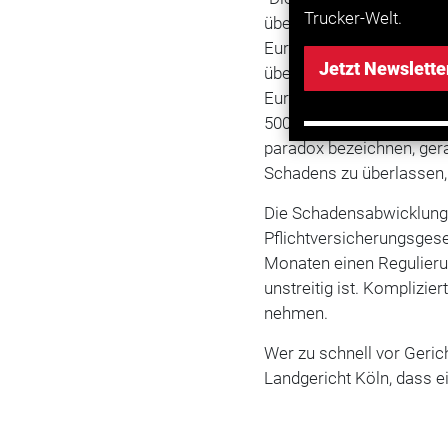
Trucker-Welt.
übernehmen." Einzige Au
Euro bleiben. Wer die Un
Jetzt Newslette
überlässt, verzichtet na
Euro pro Versicherungsfa
500 bis 1000 Euro, sagt 
paradox bezeichnen, ger
Schadens zu überlassen
Die Schadensabwicklung 
Pflichtversicherungsges
Monaten einen Regulieru
unstreitig ist. Komplizie
nehmen.
Wer zu schnell vor Geric
Landgericht Köln, dass e