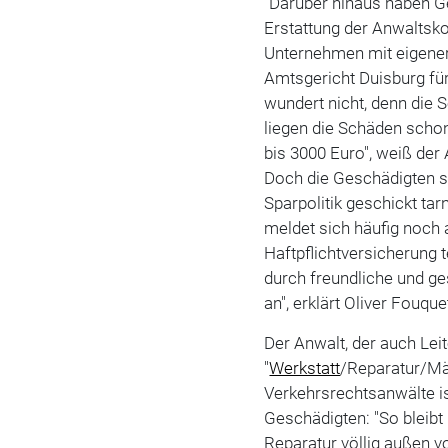
"Darüber hinaus haben Ge
Erstattung der Anwaltsko
Unternehmen mit eigener
Amtsgericht Duisburg fü
wundert nicht, denn die 
liegen die Schäden schon
bis 3000 Euro", weiß der A
Doch die Geschädigten se
Sparpolitik geschickt tar
meldet sich häufig noch 
Haftpflichtversicherung 
durch freundliche und ge
an", erklärt Oliver Fouq
Der Anwalt, der auch Le
"
Werkstatt
/Reparatur/Mä
Verkehrsrechtsanwälte is
Geschädigten: "So bleib
Reparatur völlig außen v