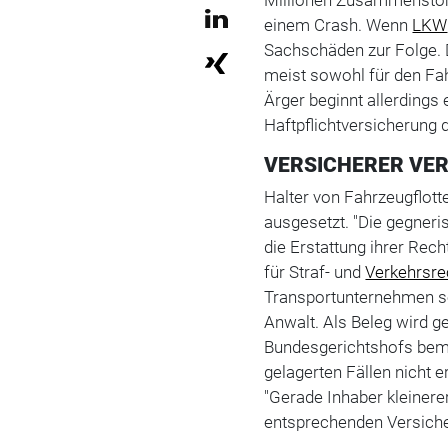
einem Crash. Wenn
LKW
Sachschäden zur Folge.
meist sowohl für den Fa
Ärger beginnt allerdings
Haftpflichtversicherung d
VERSICHERER VE
Halter von Fahrzeugflott
ausgesetzt. "Die gegneri
die Erstattung ihrer Re
für Straf- und
Verkehrsre
Transportunternehmen sei
Anwalt. Als Beleg wird g
Bundesgerichtshofs bemü
gelagerten Fällen nicht e
"Gerade Inhaber kleinere
entsprechenden Versiche