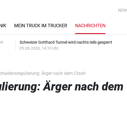
NEW
NIK
MEIN TRUCK IM TRUCKER
NACHRICHTEN
04
Schweizer Gotthard-Tunnel wird nachts teils gesperrt
05.08.2026, 14:10 Uhr
hadensregulierung: Ärger nach dem Crash
lierung: Ärger nach dem