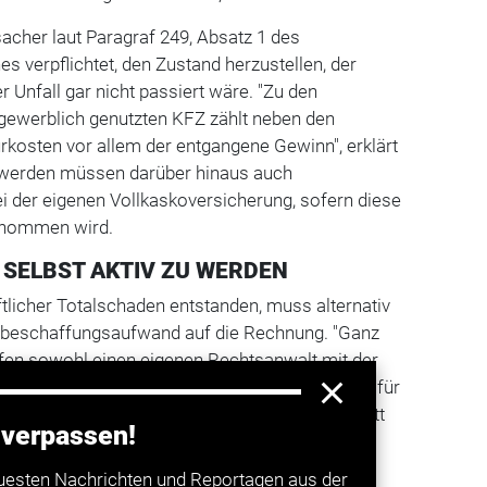
sacher laut Paragraf 249, Absatz 1 des
s verpflichtet, den Zustand herzustellen, der
 Unfall gar nicht passiert wäre. "Zu den
gewerblich genutzten KFZ zählt neben den
kosten vor allem der entgangene Gewinn", erklärt
 werden müssen darüber hinaus auch
 der eigenen Vollkaskoversicherung, sofern diese
enommen wird.
 SELBST AKTIV ZU WERDEN
tlicher Totalschaden entstanden, muss alternativ
rbeschaffungsaufwand auf die Rechnung. "Ganz
rfen sowohl einen eigenen Rechtsanwalt mit der
ragen als auch einen eigenen Sachverständigen für
enshöhe", betont der Experte. Auch die Werkstatt
 verpassen!
i wählen.
uesten Nachrichten und Reportagen aus der
ftpflichtversicherung muss diese Kosten