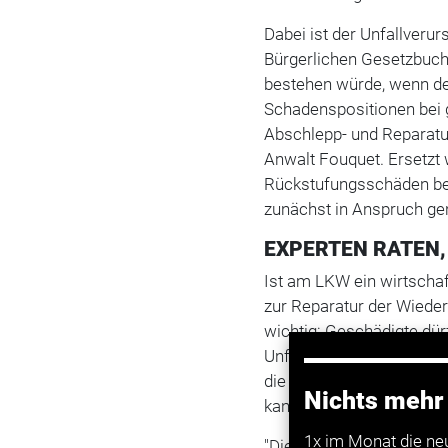
Dabei ist der Unfallverur
Bürgerlichen Gesetzbuche
bestehen würde, wenn der
Schadenspositionen bei 
Abschlepp- und Reparatur
Anwalt Fouquet. Ersetzt
Rückstufungsschäden bei
zunächst in Anspruch g
EXPERTEN RATEN,
Ist am LKW ein wirtschaf
zur Reparatur der Wiede
wichtig: Geschädigte dü
Unfallregulierung beauft
die Ermittlung der Schad
Nichts mehr
kann der Geschädigte fre
1x im Monat die ne
"Die gegnerische KFZ-Ha