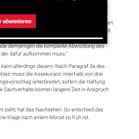
snahme: Bagatellschäden, die unter 700 bis 750
fallregulierung dagegen allein der Versicherung
r abonnieren
ch Fouquets Einschätzung leicht auf einige Hundert
ll. Die Versicherung spart noch mehr. Im Schnitt
der Anwalt. Fouquet: "Man kann es durchaus als
ade demjenigen die komplette Abwicklung des
, der dafür aufkommen muss."
kann allerdings dauern. Nach Paragraf 3a des
etzes muss die Assekuranz innerhalb von drei
ngsvorschlag unterbreiten, sofern die Haftung
rte Sachverhalte können längere Zeit in Anspruch
ht zieht, hat das Nachsehen. So entschied das
ine Klage nach einem Monat zu früh ist.