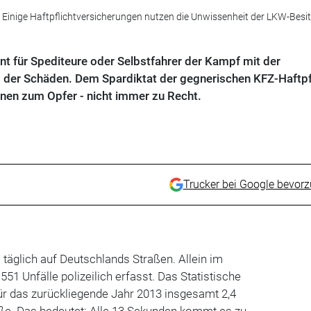
Einige Haftpflichtversicherungen nutzen die Unwissenheit der LKW-Besit
t für Spediteure oder Selbstfahrer der Kampf mit der
 der Schäden. Dem Spardiktat der gegnerischen KFZ-Haftpf
onen zum Opfer - nicht immer zu Recht.
Trucker bei Google bevor
täglich auf Deutschlands Straßen. Allein im
51 Unfälle polizeilich erfasst. Das Statistische
ür das zurückliegende Jahr 2013 insgesamt 2,4
e. Das bedeutet: Alle 13 Sekunden kommt es zu