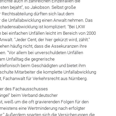
richte auch in zahlreichen Einzelfällen die
sten bejaht", so Jakobson. Selbst große
 Rechtsabteilung dürften sich laut dem
r die Unfallabwicklung einen Anwalt nehmen. Das
Schadensabwicklung ist kompliziert. "Bei LKW
 bei einfachen Unfällen leicht im Bereich von 2000
nwalt. "Jeder Cent, der hier gekürzt wird, zählt."
hen häufig nicht, dass die Assekuranzen ihre
nen. "Vor allem bei unverschuldeten Unfällen
am Unfalltag die gegnerische
telefonisch beim Geschädigten und bietet ihm
schulte Mitarbeiter die komplette Unfallabwicklung
uet, Fachanwalt für Verkehrsrecht aus Nürnberg.
iter des Fachausschusses
ngel" beim Verband deutscher
t, weiß um die oft gravierenden Folgen für den
t meistens eine Wertminderung nach erfolgter
or." Außerdem sparten sich die Versicherungen die