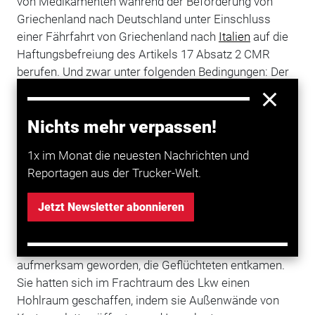
von Medikamenten während der Beförderung von
Griechenland nach Deutschland unter Einschluss
einer Fährfahrt von Griechenland nach
Italien
auf die
Haftungsbefreiung des Artikels 17 Absatz 2 CMR
berufen. Und zwar unter folgenden Bedingungen: Der
Frachtführer kontrollierte vor Einfahrt in das
umzäunte Hafengelände die Unversehrtheit des
Nichts mehr verpassen!
Türschlosses des Aufliegers, der Fahrer des Lkw
durfte während der Schiffsfahrt nicht in seinem
1x im Monat die neuesten Nachrichten und
Fahrzeug bleiben, der Zutritt zu den Parkdecks
Reportagen aus der Trucker-Welt.
während der Überfahrt war untersagt. Dem Fahrer - er
sagte vor Gericht als Zeuge aus - wurde kein
Jetzt Newsletter abonnieren
Verschulden angelastet. Im genannten Fall hatte er
nach dem Verlassen des Fährhafens in Italien
Flüchtlinge entdeckt, er war durch Klopfen
aufmerksam geworden, die Geflüchteten entkamen.
Sie hatten sich im Frachtraum des Lkw einen
Hohlraum geschaffen, indem sie Außenwände von