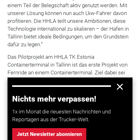
einem Teil der Belegschaft aktiv genutzt werden. Mit
unserer Lösung können nun auch Lkw-Fahrer davon
profitieren. Die HHLA teilt unsere Ambitionen, diese
Technologie international zu skalieren – der Hafen in
Tallinn bietet ideale Bedingungen, um den Grundstein
dafür zu legen.“
Das Pilotprojekt am HHLA TK Estonia
Containerterminal in Tallinn ist das erste Projekt von
Fernride an einem Containerterminal. Ziel dabei sei
es, die Betriebszuverlässigkeit der Technologie im
Bereich des automatisierten Container Handlings zu
beurteilen und die Technologie auf zukünftige
Nichts mehr verpassen!
Geschäftsmöglichkeiten hin zu validieren. (tb)
1x im Monat die neuesten Nachrichten und
Reportagen aus der Trucker-Welt.
Mehr zum Thema entdecken
Jetzt Newsletter abonnieren