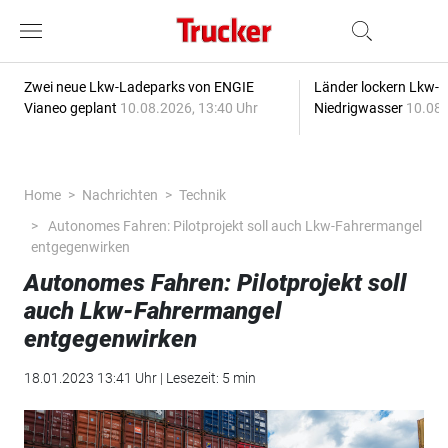
Zwei neue Lkw-Ladeparks von ENGIE
Länder lockern Lkw-
Vianeo geplant
10.08.2026, 13:40 Uhr
Niedrigwasser
10.08.
Home
Nachrichten
Technik
Autonomes Fahren: Pilotprojekt soll auch Lkw-Fahrermangel
entgegenwirken
Autonomes Fahren: Pilotprojekt soll
auch Lkw-Fahrermangel
entgegenwirken
18.01.2023 13:41 Uhr | Lesezeit: 5 min