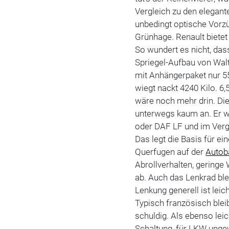
Vergleich zu den elegan
unbedingt optische Vorz
Grünhage. Renault biete
So wundert es nicht, da
Spriegel-Aufbau von Wal
mit Anhängerpaket nur 55
wiegt nackt 4240 Kilo. 6,
wäre noch mehr drin. Di
unterwegs kaum an. Er wi
oder DAF LF und im Verg
Das legt die Basis für e
Querfugen auf der
Autob
Abrollverhalten, gerin
ab. Auch das Lenkrad ble
Lenkung generell ist leic
Typisch französisch bleib
schuldig. Als ebenso lei
Schaltung, für LKW ungew