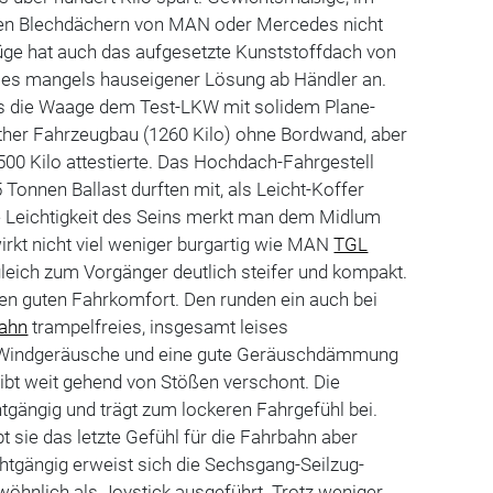
ten Blechdächern von MAN oder Mercedes nicht
üge hat auch das aufgesetzte Kunststoffdach von
t es mangels hauseigener Lösung ab Händler an.
ss die Waage dem Test-LKW mit solidem Plane-
ther Fahrzeugbau (1260 Kilo) ohne Bordwand, aber
00 Kilo attestierte. Das Hochdach-Fahrgestell
5 Tonnen Ballast durften mit, als Leicht-Koffer
e Leichtigkeit des Seins merkt man dem Midlum
rkt nicht viel weniger burgartig wie MAN
TGL
leich zum Vorgänger deutlich steifer und kompakt.
inen guten Fahrkomfort. Den runden ein auch bei
ahn
trampelfreies, insgesamt leises
ge Windgeräusche und eine gute Geräuschdämmung
ibt weit gehend von Stößen verschont. Die
htgängig und trägt zum lockeren Fahrgefühl bei.
t sie das letzte Gefühl für die Fahrbahn aber
chtgängig erweist sich die Sechsgang-Seilzug-
öhnlich als Joystick ausgeführt. Trotz weniger