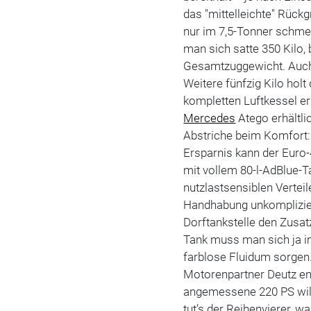
das "mittelleichte" Rückg
nur im 7,5-Tonner schm
man sich satte 350 Kilo
Gesamtzuggewicht. Auch d
Weitere fünfzig Kilo hol
kompletten Luftkessel er
Mercedes
Atego erhältli
Abstriche beim Komfort:
Ersparnis kann der Euro
mit vollem 80-l-AdBlue-Ta
nutzlastsensiblen Verteil
Handhabung unkomplizier
Dorftankstelle den Zusatz
Tank muss man sich ja i
farblose Fluidum sorgen.
Motorenpartner Deutz en
angemessene 220 PS will
tut’s der Reihenvierer, 