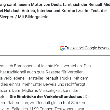
ung samt neuem Motor von Deutz fährt sich der Renault Mi
ei Nutzlast, Antrieb, Interieur und Komfort zu. Im Test: der
leeper. / Mit Bildergalerie
Trucker bei Google bevor
ass sich Franzosen auf leichte Kost verstehen. Das
hat traditionell auch gute Rezepte für Verteiler-
zte verbliebene Hersteller
Renault
Trucks. Mit dem
dies einmal mehr unter Beweis und rechtfertigt
nzern. Denn Midlums Vielseitigkeit kann der
ieten.
Die Eindrücke der VerkehrsRundschau:
Die
 beim Rahmen an, wo Renault gleich fünf Stärken
satz. Im Falle des 11,99-Tonnen-Testwagens war