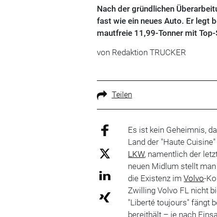
Nach der gründlichen Überarbeit
fast wie ein neues Auto. Er legt b
mautfreie 11,99-Tonner mit Top-S
von Redaktion TRUCKER
Teilen
Es ist kein Geheimnis, d
Land der "Haute Cuisine" 
LKW
, namentlich der let
neuen Midlum stellt man 
die Existenz im
Volvo
-Ko
Zwilling Volvo FL nicht b
"Liberté toujours" fängt
bereithält – je nach Ein