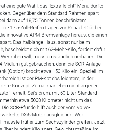
rat eine gute Wahl, das "Extra-leicht"-Menü dürfte
ecken. Gegenüber dem Standard-Rahmen spart
, bei dann auf 18,75 Tonnen beschränktem
ie 17,5-Zoll-Reifen tragen zur Renault-Diät bei.
t die innovative APM-Bremsanlage heraus, die einen
spart. Das halblange Haus, sonst nur beim
ch, bescheidet sich mit 62-Mehr-Kilo, fordert dafür
 Wer ruhen will, muss umständlich umbauen. Die
-4-Midlum gut gebrauchen, denn die SCR-Anlage
nk (Option) brockt etwa 150 Kilo ein. Speziell im
erbereich ist der PM-Kat das leichtere, in der
tere Konzept. Zumal man eben nicht an jeder
stoff erhält. Sei’s drum, mit 50-Liter-Standard-
mmerhin etwa 5000 Kilometer nicht um das
 Die SCR-Pfunde hilft auch der vom Volvo-
twickelte DXi5-Motor ausgleichen. Wer
, musste früher zum Sechszylinder greifen. Jetzt
was über hundert Kilo spart. Gewichtsmäßige, im