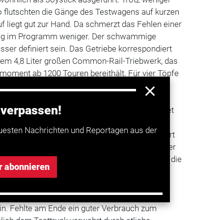
 flutschten die Gänge des Testwagens auf kurzen
f liegt gut zur Hand. Da schmerzt das Fehlen einer
ung im Programm weniger. Der schwammige
ser definiert sein. Das Getriebe korrespondiert
dem 4,8 Liter großen Common-Rail-Triebwerk, das
ment ab 1200 Touren bereithält. Für vier Töpfe
ehr kräftig an, der 16-Ventiler hängt gut am Gas
en ordentlich an. Nur an Steigungen fehlt der
 verpassen!
ur über Drehzahl bei der Musik. Subjektiv arbeitet
haus attraktivem, dezent-kraftvollem Klang, in
uesten Nachrichten und Reportagen aus der
bar. Leise, aber auch enttäuschend schwach agiert
edienbare, einstufige Motorbremse (Option). Wer
ollte den teuren Retarder erwägen. Dafür ist auf die
r abonnieren
 die in ihrer Klasse Maßstäbe setzen. Die vom
 gesteuert mit Luft versorgten Verzögerer
ben stets standhaft. Zur Not greift ein
in. Fehlte am Ende ein guter Verbrauch zum