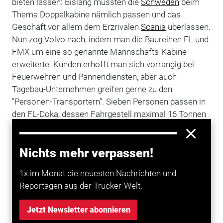
bieten lassen: Bislang mussten die
Schweden
beim
Thema Doppelkabine nämlich passen und das
Geschäft vor allem dem Erzrivalen
Scania
überlassen.
Nun zog Volvo nach, indem man die Baureihen FL und
FMX um eine so genannte Mannschafts-Kabine
erweiterte. Kunden erhofft man sich vorrangig bei
Feuerwehren und Pannendiensten, aber auch
Tagebau-Unternehmen greifen gerne zu den
"Personen-Transportern". Sieben Personen passen in
den FL-Doka, dessen Fahrgestell maximal 16 Tonnen
tragen darf. Den Einstieg erleichtern Türen mit 90 Grad
Öffnungswinkel. Zwei Radgrößen sowie
Nichts mehr verpassen!
unterschiedliche Fahrgestellhöhen bietet Volvo an.
Wie bei den Normalversionen sorgt entweder der
1x im Monat die neuesten Nachrichten und
D5K-Vierzylinder mit fünf Liter Hubraum oder der um
Reportagen aus der Trucker-Welt.
drei Liter und zwei Zylinder größere D8K mit maximal
280 PS für Vortrieb.
Jetzt Newsletter abonnieren
Für gröbere Einsätze ist der FMX mit