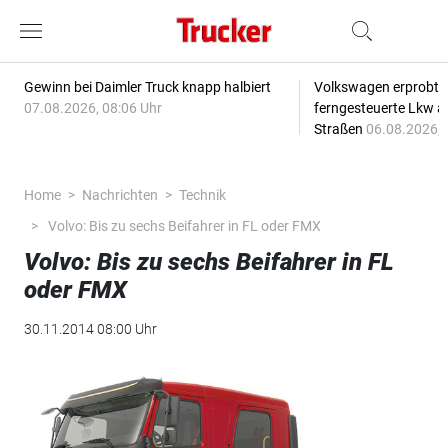
Gewinn bei Daimler Truck knapp halbiert
Volkswagen erprobt 
07.08.2026, 08:06 Uhr
ferngesteuerte Lkw a
Straßen
06.08.2026, 
Home
Nachrichten
Technik
Volvo: Bis zu sechs Beifahrer in FL oder FMX
Volvo: Bis zu sechs Beifahrer in FL
oder FMX
30.11.2014 08:00 Uhr