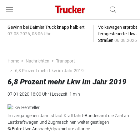
Gewinn bei Daimler Truck knapp halbiert
Volkswagen erprobt 
07.08.2026, 08:06 Uhr
ferngesteuerte Lkw a
Straßen
06.08.2026, 
Home
Nachrichten
Transport
6,8 Prozent mehr Lkw im Jahr 2019
6,8 Prozent mehr Lkw im Jahr 2019
07.01.2020 18:00 Uhr | Lesezeit: 1 min
Im vergangenen Jahr ist laut Kraftfahrt-Bundesamt die Zahl an
Lastkraftwagen und Zugmaschinen weiter gestiegen
© Foto: Uwe Anspach/dpa/picture-alliance