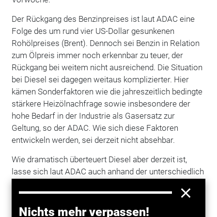
Der Rückgang des Benzinpreises ist laut ADAC eine
Folge des um rund vier US-Dollar gesunkenen
Rohölpreises (Brent). Dennoch sei Benzin in Relation
zum Ölpreis immer noch erkennbar zu teuer, der
Rückgang bei weitem nicht ausreichend. Die Situation
bei Diesel sei dagegen weitaus komplizierter. Hier
kämen Sonderfaktoren wie die jahreszeitlich bedingte
stärkere Heizölnachfrage sowie insbesondere der
hohe Bedarf in der Industrie als Gasersatz zur
Geltung, so der ADAC. Wie sich diese Faktoren
entwickeln werden, sei derzeit nicht absehbar.
Wie dramatisch überteuert Diesel aber derzeit ist,
lasse sich laut ADAC auch anhand der unterschiedlich
starken Besteuerung ablesen: Auf einen Liter Diesel
entfallen gut 20 Cent weniger Energie- und
Mehrwertsteuer, tatsächlich kostet Diesel aber fast 21
Nichts mehr verpassen!