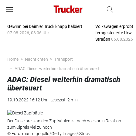
Gewinn bei Daimler Truck knapp halbiert
Volkswagen erprobt 
07.08.2026, 08:06 Uhr
ferngesteuerte Lkw a
Straßen
06.08.2026, 
Home
Nachrichten
Transport
ADAC: Diesel weiterhin dramatisch überteuert
ADAC: Diesel weiterhin dramatisch
überteuert
19.10.2022 16:12 Uhr | Lesezeit: 2 min
Der Dieselpreis an den Zapfsäulen ist nach wie vor in Relation
zum Ölpreis viel zu hoch
© Foto: mauro grigollo/Getty Images/iStock