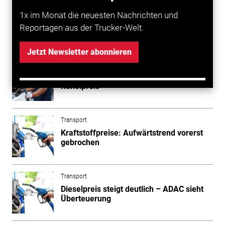
Cent mehr als Super E10.
1x im Monat die neuesten Nachrichten und
Reportagen aus der Trucker-Welt.
Mehr zum Thema entdecken
Jetzt Newsletter abonnieren
Transport
Dieselpreis steigt trotz sinkendem
Rohölpreis
Transport
Kraftstoffpreise: Aufwärtstrend vorerst
gebrochen
Transport
Dieselpreis steigt deutlich – ADAC sieht
Überteuerung