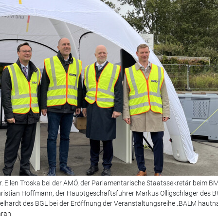
Dr. Ellen Troska bei der AMÖ, der Parlamentarische Staatssekretär beim 
Christian Hoffmann, der Hauptgeschäftsführer Markus Olligschläger des
gelhardt des BGL bei der Eröffnung der Veranstaltungsreihe „BALM hautna
aran