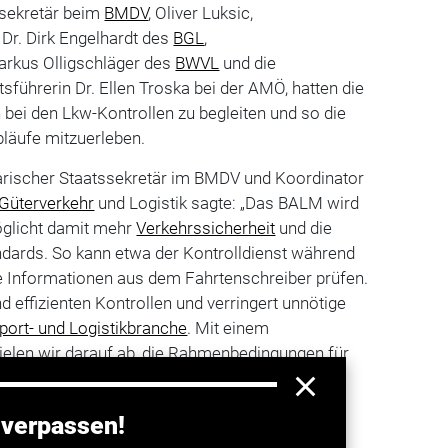
ssekretär beim
BMDV
, Oliver Luksic,
Dr. Dirk Engelhardt des
BGL
,
rkus Olligschläger des
BWVL
und die
sführerin Dr. Ellen Troska bei der AMÖ, hatten die
 bei den Lkw-Kontrollen zu begleiten und so die
läufe mitzuerleben.
tarischer Staatssekretär im BMDV und Koordinator
Güterverkehr
und Logistik sagte: „Das BALM wird
öglicht damit mehr
Verkehrssicherheit
und die
ndards. So kann etwa der Kontrolldienst während
nte Informationen aus dem Fahrtenschreiber prüfen.
d effizienten Kontrollen und verringert unnötige
port- und Logistikbranche
. Mit einem
ielen wir darauf ab, die Rahmenbedingungen für
n und fairen
Straßengüterverkehr
zu stärken."
 verpassen!
a entdecken