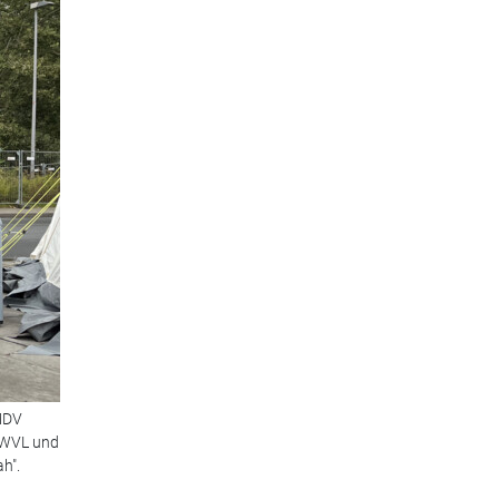
BMDV
 BWVL und
h".