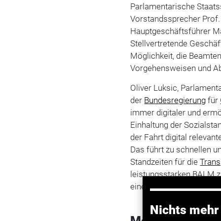
Parlamentarische Staat
Vorstandssprecher Prof. 
Hauptgeschäftsführer Ma
Stellvertretende Geschäft
Möglichkeit, die Beamten
Vorgehensweisen und Ab
Oliver Luksic, Parlamen
der
Bundesregierung
für
immer digitaler und erm
Einhaltung der Sozialsta
der Fahrt digital releva
Das führt zu schnellen un
Standzeiten für die
Trans
leistungsstarken BALM z
einen wettbewerbsfähige
Nichts mehr
Mehr zum Them