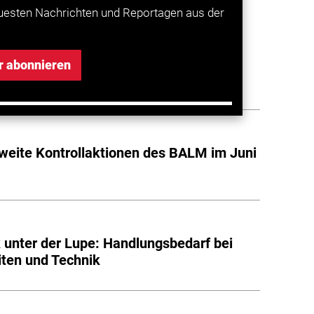
uesten Nachrichten und Reportagen aus der
rstärkt Lkw-Kontrollen: Fokus auf
r abonnieren
e und wöchentliche Ruhezeit
eite Kontrollaktionen des BALM im Juni
k unter der Lupe: Handlungsbedarf bei
ten und Technik