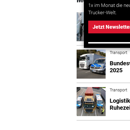
1x im Monat die ne
Trucker-Welt.
Transport
BALM ve
Jetzt Newslette
Kabotag
Transport
Bundesw
2025
Transport
Logisti
Ruhezei