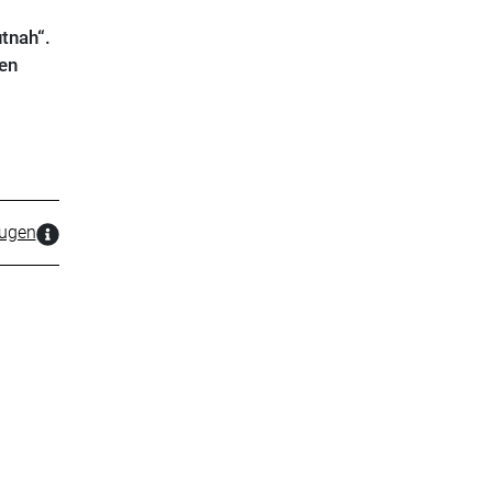
tnah“.
en
zugen