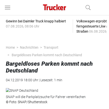
Gewinn bei Daimler Truck knapp halbiert
Volkswagen erprobt 
07.08.2026, 08:06 Uhr
ferngesteuerte Lkw a
Straßen
06.08.2026, 
Home
Nachrichten
Transport
Bargeldloses Parken kommt nach Deutschland
Bargeldloses Parken kommt nach
Deutschland
04.12.2019 18:00 Uhr | Lesezeit: 1 min
SNAP will die Parkplatzsuche für Fahrer vereinfachen
© Foto: SNAP/Shutterstock