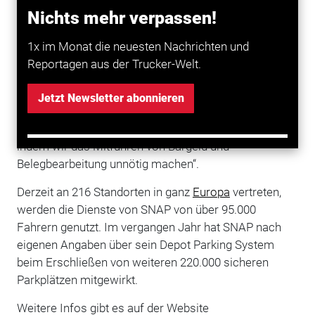
Arbeitgeber die Zahlung in Rechnung gestellt. Das
Nichts mehr verpassen!
Ganze funktioniert bargeldlos und eine App unterstützt
1x im Monat die neuesten Nachrichten und
die Fahrer bei der Parkplatzsuche.
Reportagen aus der Trucker-Welt.
Mark Garner, Managing Director bei SNAP, sieht in vor
allem in Deutschland Handlungsbedarf: „Neben dem
Jetzt Newsletter abonnieren
Erschließen dringend benötigter
Parkplätze
, wissen
wir, dass wir den Fahrern das Leben leichter machen,
indem wir das Mitführen von Bargeld und
Belegbearbeitung unnötig machen“.
Derzeit an 216 Standorten in ganz
Europa
vertreten,
werden die Dienste von SNAP von über 95.000
Fahrern genutzt. Im vergangen Jahr hat SNAP nach
eigenen Angaben über sein Depot Parking System
beim Erschließen von weiteren 220.000 sicheren
Parkplätzen mitgewirkt.
Weitere Infos gibt es auf der Website