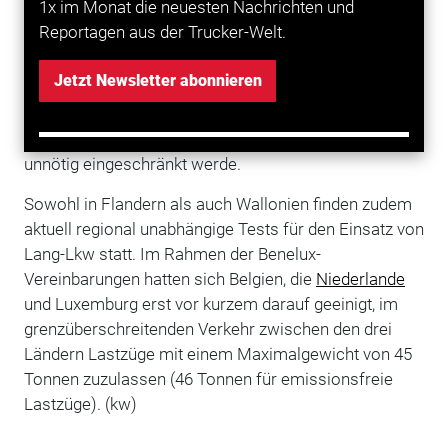
1x im Monat die neuesten Nachrichten und
Der belgische Verband für Straßengütertransport
Reportagen aus der Trucker-Welt.
UPTR bedauert die unterschiedliche Gesetzgebung.
Auch die belgische Fachpresse übt Kritik. Das
Jetzt Newsletter abonnieren
Internetportal „Transportmedia.be“ schreibt von einer
„schlechten belgischen Geschichte“, wodurch der
Einsatz der in Wallonien zugelassenen 50 Tonnen Lkw
unnötig eingeschränkt werde.
Sowohl in Flandern als auch Wallonien finden zudem
aktuell regional unabhängige Tests für den Einsatz von
Lang-Lkw statt. Im Rahmen der Benelux-
Vereinbarungen hatten sich Belgien, die
Niederlande
und Luxemburg erst vor kurzem darauf geeinigt, im
grenzüberschreitenden Verkehr zwischen den drei
Ländern Lastzüge mit einem Maximalgewicht von 45
Tonnen zuzulassen (46 Tonnen für emissionsfreie
Lastzüge). (kw)