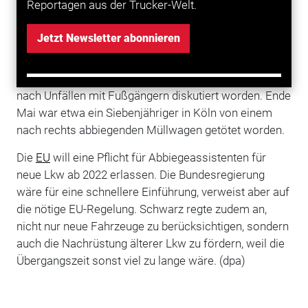
Reportagen aus der Trucker-Welt.
Verkehrssicherheitsreports 2018 zum Thema
Güterverkehr
. Das aktuelle Verfahren der
Jetzt Newsletter abonnieren
Bundesregierung
dauere „einfach zu lange“.
Zuletzt war über Lkw-Abbiegeassistenzsysteme auch
nach Unfällen mit Fußgängern diskutiert worden. Ende
Mai war etwa ein Siebenjähriger in Köln von einem
nach rechts abbiegenden Müllwagen getötet worden.
Die
EU
will eine Pflicht für Abbiegeassistenten für
neue Lkw ab 2022 erlassen. Die Bundesregierung
wäre für eine schnellere Einführung, verweist aber auf
die nötige EU-Regelung. Schwarz regte zudem an,
nicht nur neue Fahrzeuge zu berücksichtigen, sondern
auch die Nachrüstung älterer Lkw zu fördern, weil die
Übergangszeit sonst viel zu lange wäre. (dpa)