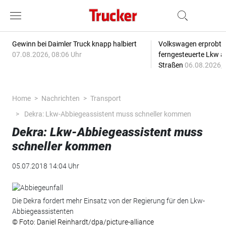
Gewinn bei Daimler Truck knapp halbiert
Volkswagen erprobt 
07.08.2026, 08:06 Uhr
ferngesteuerte Lkw a
Straßen
06.08.2026, 
Home
Nachrichten
Transport
Dekra: Lkw-Abbiegeassistent muss schneller kommen
Dekra: Lkw-Abbiegeassistent muss
schneller kommen
05.07.2018 14:04 Uhr
Die Dekra fordert mehr Einsatz von der Regierung für den Lkw-
Abbiegeassistenten
© Foto: Daniel Reinhardt/dpa/picture-alliance