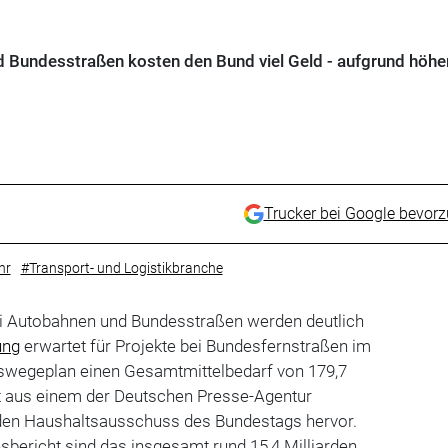
 Bundesstraßen kosten den Bund viel Geld - aufgrund höhe
.
Trucker bei Google bevor
hr
#Transport- und Logistikbranche
i Autobahnen und Bundesstraßen werden deutlich
ung
erwartet für Projekte bei Bundesfernstraßen im
swegeplan einen Gesamtmittelbedarf von 179,7
ht aus einem der Deutschen Presse-Agentur
 den Haushaltsausschuss des Bundestags hervor.
bericht sind das insgesamt rund 15,4 Milliarden