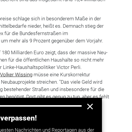
preise schlage sich in besonderem Maße in der
ttelbedarfe nieder, heißt es. Demnach stieg der
x für die Bundesfernstraßen im
 um mehr als 9 Prozent gegenüber dem Vorjahr.
 180 Milliarden Euro zeigt, dass der massive Neu-
en für die öffentlichen Haushalte so nicht mehr
er Linke-Haushaltspolitiker Victor Perli.
Volker Wissing
müsse eine Kurskorrektur
Neubauprojekte streichen. "Das viele Geld wird
ng bestehender Straßen und insbesondere für die
benötigt. Dort gibt es genug zu tun, aber es fehlt
 verpassen!
a entdecken
uesten Nachrichten und Reportagen aus der