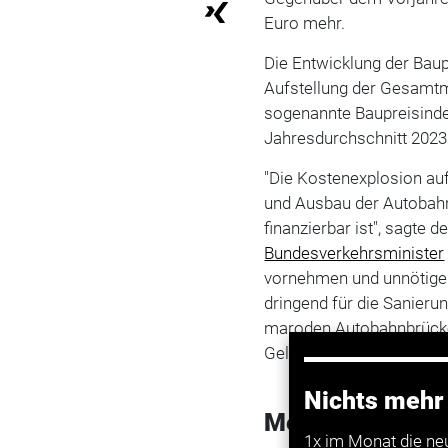
Euro mehr.
Die Entwicklung der Bau
Aufstellung der Gesamtmi
sogenannte Baupreisinde
Jahresdurchschnitt 2023
"Die Kostenexplosion auf
und Ausbau der Autobahn
finanzierbar ist", sagte d
Bundesverkehrsminister
vornehmen und unnötige 
dringend für die Sanieru
maroden Autobahnbrücken 
Geld."
Nichts mehr
Mehr zum Them
1x im Monat die ne