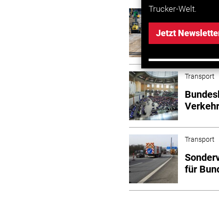
Trucker-Welt.
Transport
Milliar
Jetzt Newslette
vor Sti
Transport
Bundesh
Verkehr
Transport
Sonderv
für Bun