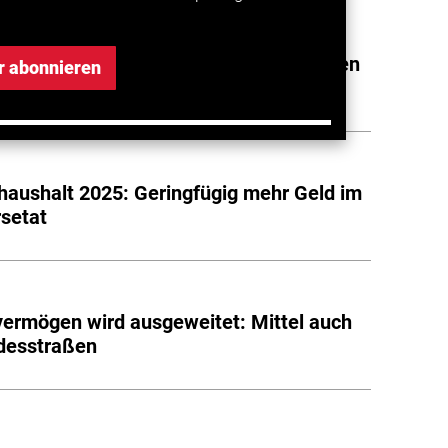
denlücke im Verkehrsetat: Länder warnen
r abonnieren
llstand bei Autobahnen
aushalt 2025: Geringfügig mehr Geld im
setat
ermögen wird ausgeweitet: Mittel auch
desstraßen