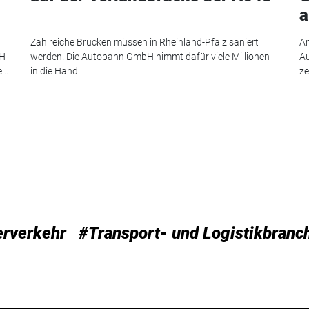
a
Zahlreiche Brücken müssen in Rheinland-Pfalz saniert
Am
bH
werden. Die Autobahn GmbH nimmt dafür viele Millionen
Au
..
in die Hand.
ze
erverkehr
#Transport- und Logistikbranc