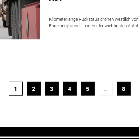
Kilometerlange Rückstaus drohen westlich von
Engelbergtunnel – einem der wichtigsten Aut
1
2
3
4
5
…
8