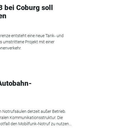
3 bei Coburg soll
en
renze entsteht eine neue Tank‑ und
umstrittene Projekt mit einer
onenverkehr.
 Autobahn-
 Notrufsäulen derzeit außer Betrieb.
tralen Kommunikationsstruktur. Die
fall den Mobilfunk‑Notruf zu nutzen...