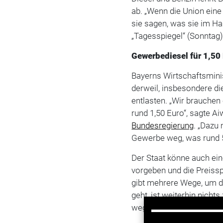
ab. „Wenn die Union ein
sie sagen, was sie im Hau
„Tagesspiegel“ (Sonntag)
Gewerbediesel für 1,50
Bayerns Wirtschaftsminis
derweil, insbesondere die
entlasten. „Wir brauche
rund 1,50 Euro“, sagte A
Bundesregierung
. „Dazu
Gewerbe weg, was rund 
Der Staat könne auch ei
vorgeben und die Preiss
gibt mehrere Wege, um d
geht, ist weiterhin nich
wegen der hohen Spritpre