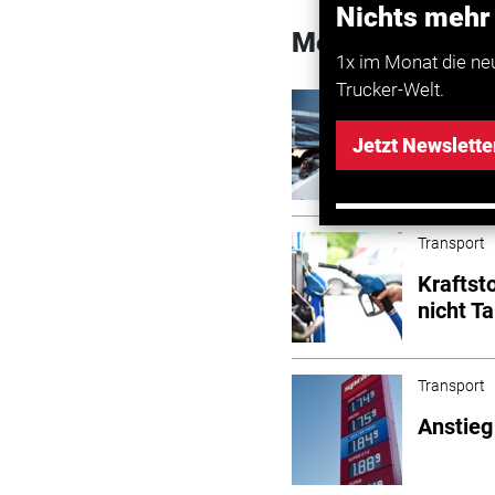
Nichts mehr
Mehr zum Them
1x im Monat die ne
Trucker-Welt.
Transport
Kraftst
Jetzt Newslette
Transport
Kraftst
nicht T
Transport
Anstieg 