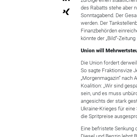
des Rabatts stehe aber no
Sonntagabend. Der Gesa
werden. Der Tankstellenbe
Finanzbehörden einreic
könnte der „Bild“-Zeitun
Union will Mehrwertst
Die Union fordert derwei
So sagte Fraktionsvize
„Morgenmagazin“ nach A
Koalition: „Wir sind ges
sein, und es muss unbüro
angesichts der stark ges
Ukraine-Krieges für eine
die Spritpreise ausgespr
Eine befristete Senkung 
Diesel und Benzin lehnt 