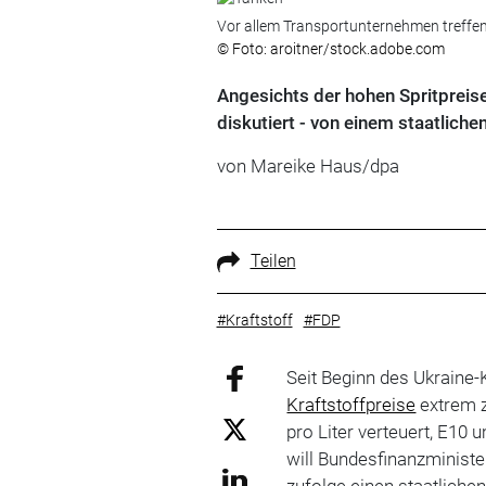
Vor allem Transportunternehmen treffen 
© Foto: aroitner/stock.adobe.com
Angesichts der hohen Spritpreis
diskutiert - von einem staatlich
von Mareike Haus/dpa
Teilen
#Kraftstoff
#FDP
Seit Beginn des Ukraine
Kraftstoffpreise
extrem z
pro Liter verteuert, E10 
will Bundesfinanzminister
zufolge einen staatlich