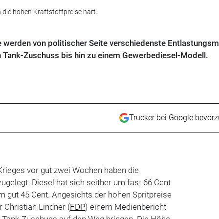
die hohen Kraftstoffpreise hart
e werden von politischer Seite verschiedenste Entlastungsm
en Tank-Zuschuss bis hin zu einem Gewerbediesel-Modell.
Trucker bei Google bevor
-Krieges vor gut zwei Wochen haben die
ugelegt. Diesel hat sich seither um fast 66 Cent
um gut 45 Cent. Angesichts der hohen Spritpreise
 Christian Lindner (
FDP
) einem Medienbericht
en Tank-Zuschuss auf den Weg bringen. Die Höhe