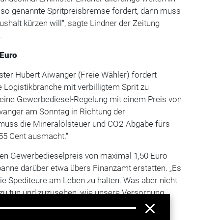
e so genannte Spritpreisbremse fordert, dann muss
shalt kürzen will“, sagte Lindner der Zeitung
.
 Euro
ter Hubert Aiwanger (Freie Wähler) fordert
 Logistikbranche mit verbilligtem Sprit zu
n eine Gewerbediesel-Regelung mit einem Preis von
iwanger am Sonntag in Richtung der
 muss die Mineralölsteuer und CO2-Abgabe fürs
55 Cent ausmacht.“
nen Gewerbedieselpreis von maximal 1,50 Euro
panne darüber etwa übers Finanzamt erstatten. „Es
ie Spediteure am Leben zu halten. Was aber nicht
ts zu tun und zuzusehen, wie unsere Versorgung
ise zu wackeln beginnt“, sagte er. (dpa/mh)