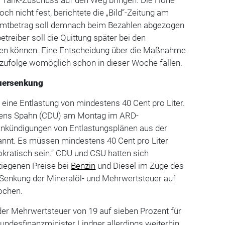
ch nicht fest, berichtete die „Bild“-Zeitung am
mtbetrag soll demnach beim Bezahlen abgezogen
treiber soll die Quittung später bei den
hen können. Eine Entscheidung über die Maßnahme
g zufolge womöglich schon in dieser Woche fallen.
euersenkung
l eine Entlastung von mindestens 40 Cent pro Liter.
 Jens Spahn (CDU) am Montag im ARD-
nkündigungen von Entlastungsplänen aus der
pannt. Es müssen mindestens 40 Cent pro Liter
kratisch sein.“ CDU und CSU hatten sich
tiegenen Preise bei
Benzin
und Diesel im Zuge des
 Senkung der Mineralöl- und Mehrwertsteuer auf
ochen.
der Mehrwertsteuer von 19 auf sieben Prozent für
Bundesfinanzminister Lindner allerdings weiterhin