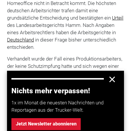
Homeoffice nicht in Betracht kommt. Die höchsten
deutschen Arbeitsrichter trafen damit eine
grundsätzliche Entscheidung und bestätigten ein
Urteil
des Landesarbeitsgerichts Hamm. Nach Angaben
eines Arbeitsrechtlers haben die Arbeitsgerichte in
Deutschland
in dieser Frage bisher unterschiedlich
entschieden.
Verhandelt wurde der Fall eines Produktionsarbeiters,
der keine Schutzimpfung hatte und sich wegen einer
Corona-Infektion im Januar 2022 für fast einen halben
Monat in häusliche Quarantäne begeben musste. Er
erhielt von seinem Arbeitgeber für diese Zeit keine
Nichts mehr verpassen!
Entgeltfortzahlung.
1x im Monat die neuesten Nachrichten und
Reportagen aus der Trucker-Welt.
Mehr zum Thema entdecken
Jetzt Newsletter abonnieren
Transport