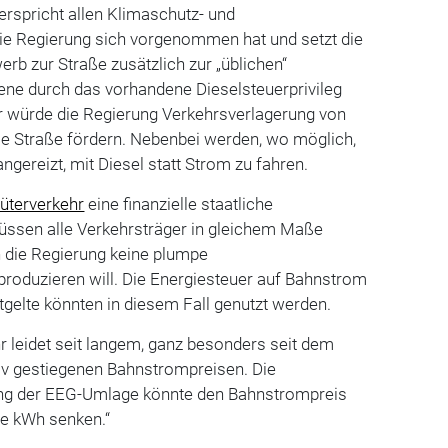
rspricht allen Klimaschutz- und
die Regierung sich vorgenommen hat und setzt die
b zur Straße zusätzlich zur „üblichen“
ene durch das vorhandene Dieselsteuerprivileg
r würde die Regierung Verkehrsverlagerung von
ie Straße fördern. Nebenbei werden, wo möglich,
ereizt, mit Diesel statt Strom zu fahren.
üterverkehr
eine finanzielle staatliche
ssen alle Verkehrsträger in gleichem Maße
n die Regierung keine plumpe
roduzieren will. Die Energiesteuer auf Bahnstrom
gelte könnten in diesem Fall genutzt werden.
 leidet seit langem, ganz besonders seit dem
iv gestiegenen Bahnstrompreisen. Die
ng der EEG-Umlage könnte den Bahnstrompreis
je kWh senken.“