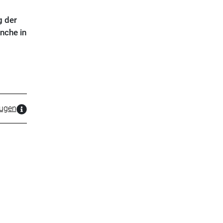
g der
anche in
zugen