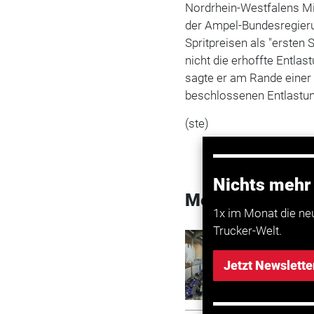
Nordrhein-Westfalens Mi
der Ampel-Bundesregieru
Spritpreisen als "ersten S
nicht die erhoffte Entla
sagte er am Rande einer 
beschlossenen Entlastung
(ste)
Nichts mehr
Mehr zum Them
1x im Monat die ne
Trucker-Welt.
Transport
Bundesh
Jetzt Newslette
Verkehr