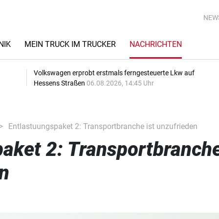
NEW
NIK
MEIN TRUCK IM TRUCKER
NACHRICHTEN
Volkswagen erprobt erstmals ferngesteuerte Lkw auf
Hessens Straßen
06.08.2026, 14:45 Uhr
Entlastuungspaket 2: Transportbranche ist unzufrieden
aket 2: Transportbranch
en