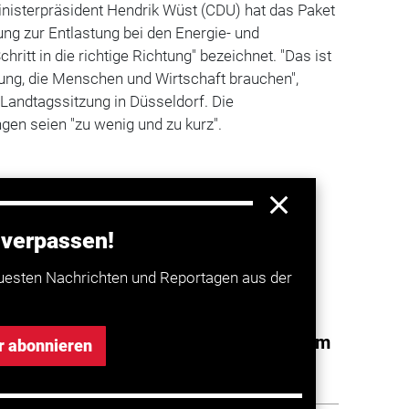
nisterpräsident Hendrik Wüst (CDU) hat das Paket
ng zur Entlastung bei den Energie- und
chritt in die richtige Richtung" bezeichnet. "Das ist
stung, die Menschen und Wirtschaft brauchen",
Landtagssitzung in Düsseldorf. Die
en seien "zu wenig und zu kurz".
 verpassen!
a entdecken
uesten Nachrichten und Reportagen aus der
aushalt 2025: Geringfügig mehr Geld im
r abonnieren
setat