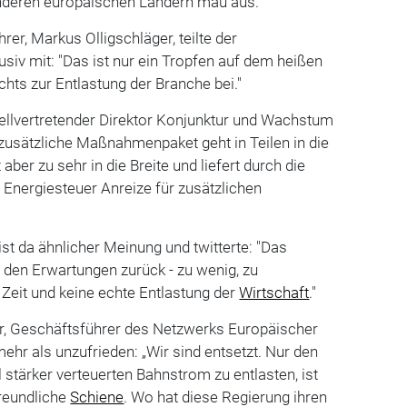
deren europäischen Ländern mau aus.
r, Markus Olligschläger, teilte der
iv mit: "Das ist nur ein Tropfen auf dem heißen
ichts zur Entlastung der Branche bei."
ellvertretender Direktor Konjunktur und Wachstum
 zusätzliche Maßnahmenpaket geht in Teilen in die
 aber zu sehr in die Breite und liefert durch die
Energiesteuer Anreize für zusätzlichen
ist da ähnlicher Meinung und twitterte: "Das
r den Erwartungen zurück - zu wenig, zu
e Zeit und keine echte Entlastung der
Wirtschaft
."
, Geschäftsführer des Netzwerks Europäischer
ehr als unzufrieden: „Wir sind entsetzt. Nur den
el stärker verteuerten Bahnstrom zu entlasten, ist
freundliche
Schiene
. Wo hat diese Regierung ihren