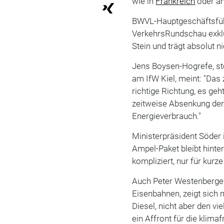
wie in
Frankreich
oder an
BWVL-Hauptgeschäftsführe
VerkehrsRundschau exklus
Stein und trägt absolut n
Jens Boysen-Hogrefe, st
am IfW Kiel, meint: "Das
richtige Richtung, es geht
zeitweise Absenkung der 
Energieverbrauch."
Ministerpräsident Söder 
Ampel-Paket bleibt hinte
kompliziert, nur für kurz
Auch Peter Westenberger
Eisenbahnen, zeigt sich m
Diesel, nicht aber den vi
ein Affront für die klima