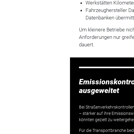
Werkstätten Kilomete
Fahrzeughersteller Da
Datenbanken übermitt
Um kleinere Betriebe nic
Anforderungen nur greife
dauert.
Emissionskontro
ausgeweitet
Bei Straßenverkehrskontrolle
– stärker auf ihre Emissionsw
könnten gezielt zu weitergeh
Für die Transportbranche bed