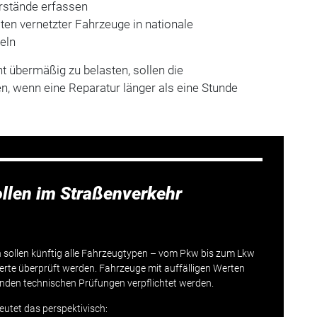
rstände erfassen
ten vernetzter Fahrzeuge in nationale
eln
ht übermäßig zu belasten, sollen die
n, wenn eine Reparatur länger als eine Stunde
llen im Straßenverkehr
n sollen künftig alle Fahrzeugtypen – vom Pkw bis zum Lkw
erte überprüft werden. Fahrzeuge mit auffälligen Werten
enden technischen Prüfungen verpflichtet werden.
eutet das perspektivisch: