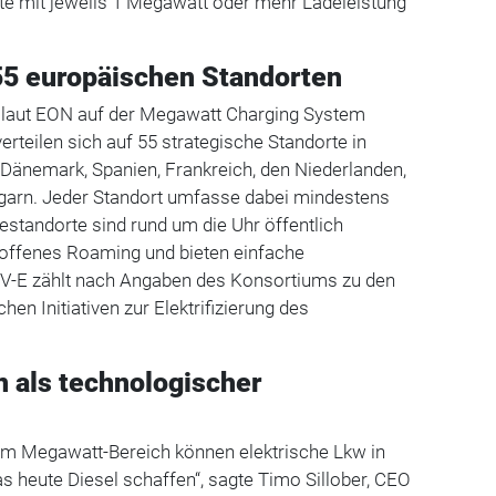
e mit jeweils 1 Megawatt oder mehr Ladeleistung
55 europäischen Standorten
 laut EON auf der Megawatt Charging System
rteilen sich auf 55 strategische Standorte in
 Dänemark, Spanien, Frankreich, den Niederlanden,
garn. Jeder Standort umfasse dabei mindestens
destandorte sind rund um die Uhr öffentlich
n offenes Roaming und bieten einfache
V-E zählt nach Angaben des Konsortiums zu den
hen Initiativen zur Elektrifizierung des
 als technologischer
 im Megawatt-Bereich können elektrische Lkw in
as heute Diesel schaffen“, sagte Timo Sillober, CEO