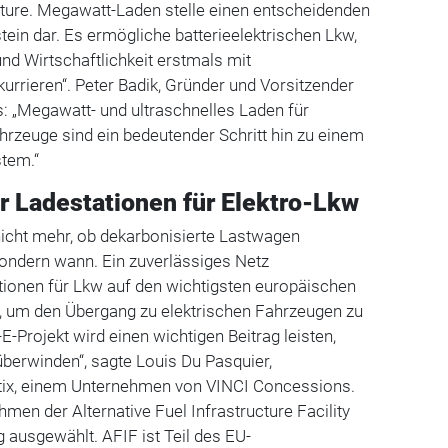
cture. Megawatt-Laden stelle einen entscheidenden
ein dar. Es ermögliche batterieelektrischen Lkw,
und Wirtschaftlichkeit erstmals mit
urrieren“. Peter Badik, Gründer und Vorsitzender
 „Megawatt- und ultraschnelles Laden für
hrzeuge sind ein bedeutender Schritt hin zu einem
tem.“
r Ladestationen für Elektro-Lkw
 nicht mehr, ob dekarbonisierte Lastwagen
sondern wann. Ein zuverlässiges Netz
tionen für Lkw auf den wichtigsten europäischen
d, um den Übergang zu elektrischen Fahrzeugen zu
-Projekt wird einen wichtigen Beitrag leisten,
berwinden“, sagte Louis Du Pasquier,
tix, einem Unternehmen von VINCI Concessions.
men der Alternative Fuel Infrastructure Facility
g ausgewählt. AFIF ist Teil des EU-