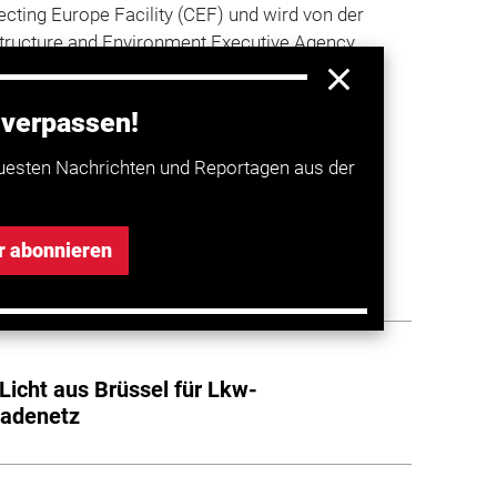
ing Europe Facility (CEF) und wird von der
structure and Environment Executive Agency
 verpassen!
a entdecken
uesten Nachrichten und Reportagen aus der
ert 430 Ladepunkte für E-Lkw
r abonnieren
Licht aus Brüssel für Lkw-
ladenetz