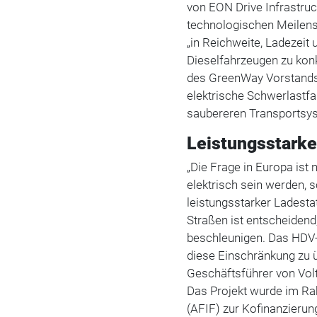
von EON Drive Infrastru
technologischen Meilenst
„in Reichweite, Ladezeit 
Dieselfahrzeugen zu konk
des GreenWay Vorstands:
elektrische Schwerlastfa
saubereren Transportsys
Leistungsstarke
„Die Frage in Europa ist
elektrisch sein werden, 
leistungsstarker Ladesta
Straßen ist entscheiden
beschleunigen. Das HDV-E
diese Einschränkung zu ü
Geschäftsführer von Vol
Das Projekt wurde im Rah
(AFIF) zur Kofinanzierun