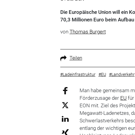
Die Europäische Union will ein 
70,3 Millionen Euro beim Aufbau
von
Thomas Burgert
Teilen
#Ladeinfrastruktur
#EU
#Landverkehr
Man habe gemeinsam mit
Förderzusage der
EU
für
EON mit. Ziel des Projek
Megawatt-Ladenetzes, das
Schwerlastverkehrs besch
entlang der wichtigen e