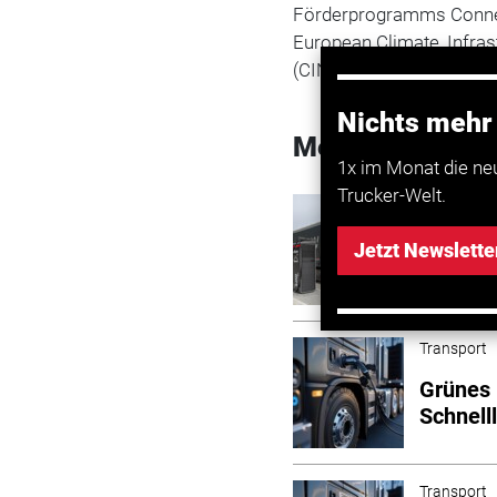
Förderprogramms Connect
European Climate, Infra
(CINEA) verwaltet.
Nichts mehr
Mehr zum Them
1x im Monat die ne
Trucker-Welt.
Transport
EU förd
Jetzt Newslette
Transport
Grünes 
Schnell
Transport