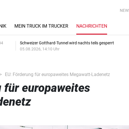
NEW
NIK
MEIN TRUCK IM TRUCKER
NACHRICHTEN
04
Schweizer Gotthard-Tunnel wird nachts teils gesperrt
05.08.2026, 14:10 Uhr
EU: Förderung für europaweites Megawatt-Ladenetz
 für europaweites
denetz