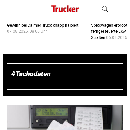
Gewinn bei Daimler Truck knapp halbiert
Volkswagen erprobt 
07.08.2026, 08:06 Uhr
ferngesteuerte Lkw a
Straßen
06.08.2026, 
Tachodaten