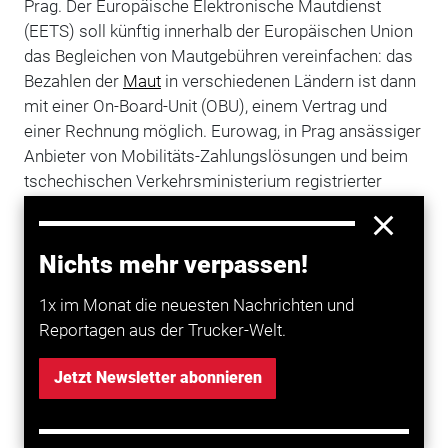
Prag. Der Europäische Elektronische Mautdienst
(EETS) soll künftig innerhalb der Europäischen Union
das Begleichen von Mautgebühren vereinfachen: das
Bezahlen der
Maut
in verschiedenen Ländern ist dann
mit einer On-Board-Unit (OBU), einem Vertrag und
einer Rechnung möglich. Eurowag, in Prag ansässiger
Anbieter von Mobilitäts-Zahlungslösungen und beim
tschechischen Verkehrsministerium registrierter
EETS-Anbieter, hat nun eine EETS-kompatible On-
Board-Unit angekündigt.
Nichts mehr verpassen!
Eine Mautbox für alle EETS-Länder
1x im Monat die neuesten Nachrichten und
“Eine vereinfachte Registrierung, eine einfache
Reportagen aus der Trucker-Welt.
Installation sowie eine benutzerfreundliche
Oberfläche bietet Transportunternehmern eine ganz
Jetzt Newsletter abonnieren
neue Erfahrung und Kosteneinsparungen”, so Bruno
Launois, Managing Director im Bereich Mautsysteme
bei Eurowag. EETS würde den mit OBUs