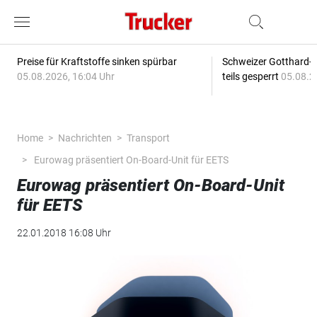
Preise für Kraftstoffe sinken spürbar
Schweizer Gotthard-T
05.08.2026, 16:04 Uhr
teils gesperrt
05.08.2
Home
Nachrichten
Transport
Eurowag präsentiert On-Board-Unit für EETS
Eurowag präsentiert On-Board-Unit
für EETS
22.01.2018 16:08 Uhr