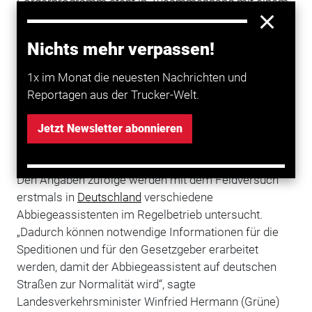
Förderprogramm steht in Zusammenhang mit einem
Feldversuch, bei dem die Aufrüstung bis zu zwei Jahre
lang wissenschaftlich begleitet werden soll.
Nichts mehr verpassen!
In Zusammenarbeit mit dem Verband
Spedition
und
1x im Monat die neuesten Nachrichten und
Logistik
Baden-Württemberg will das Land so die
Reportagen aus der Trucker-Welt.
Verkehrssicherheit
für Radfahrer und Fußgänger, die
sich beim Abbiegen eines Lkw im toten Winkel
Jetzt Newsletter abonnieren
befinden, erhöhen. Ein Assistent kann die Kraftfahrer
akustisch oder optisch in den Führerkabinen warnen.
Den Angaben zufolge werden mit dem Feldversuch
erstmals in
Deutschland
verschiedene
Abbiegeassistenten im Regelbetrieb untersucht.
„Dadurch können notwendige Informationen für die
Speditionen und für den Gesetzgeber erarbeitet
werden, damit der Abbiegeassistent auf deutschen
Straßen zur Normalität wird“, sagte
Landesverkehrsminister Winfried Hermann (Grüne)