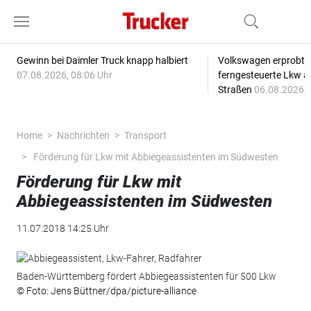
Gewinn bei Daimler Truck knapp halbiert
Volkswagen erprobt 
07.08.2026, 08:06 Uhr
ferngesteuerte Lkw a
Straßen
06.08.2026, 
Home
Nachrichten
Transport
Förderung für Lkw mit Abbiegeassistenten im Südwesten
Förderung für Lkw mit
Abbiegeassistenten im Südwesten
11.07.2018 14:25 Uhr
Baden-Württemberg fördert Abbiegeassistenten für 500 Lkw
© Foto: Jens Büttner/dpa/picture-alliance