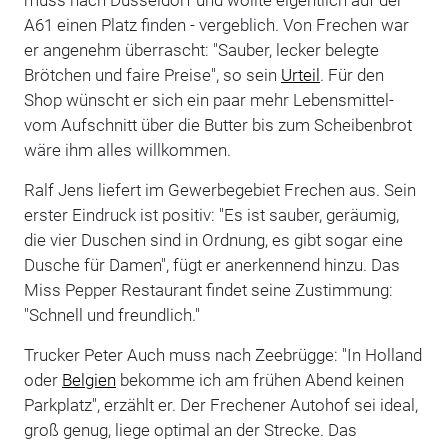
muss nach Düsseldorf und wollte eigentlich auf der
A61 einen Platz finden - vergeblich. Von Frechen war
er angenehm überrascht: "Sauber, lecker belegte
Brötchen und faire Preise", so sein
Urteil
. Für den
Shop wünscht er sich ein paar mehr Lebensmittel-
vom Aufschnitt über die Butter bis zum Scheibenbrot
wäre ihm alles willkommen.
Ralf Jens liefert im Gewerbegebiet Frechen aus. Sein
erster Eindruck ist positiv: "Es ist sauber, geräumig,
die vier Duschen sind in Ordnung, es gibt sogar eine
Dusche für Damen", fügt er anerkennend hinzu. Das
Miss Pepper Restaurant findet seine Zustimmung:
"Schnell und freundlich."
Trucker Peter Auch muss nach Zeebrügge: "In Holland
oder
Belgien
bekomme ich am frühen Abend keinen
Parkplatz", erzählt er. Der Frechener Autohof sei ideal,
groß genug, liege optimal an der Strecke. Das