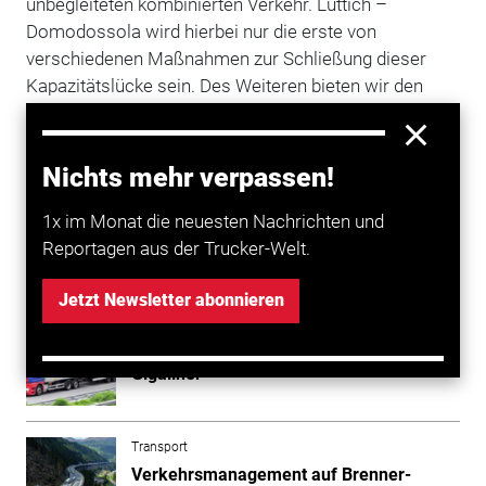
unbegleiteten kombinierten Verkehr. Lüttich –
Domodossola wird hierbei nur die erste von
verschiedenen Maßnahmen zur Schließung dieser
Kapazitätslücke sein. Des Weiteren bieten wir den
Service von CargoBeamer nun erstmals im
vielversprechenden belgischen Markt an, und
erweitern damit unser Angebot für neue Kunden im
Nichts mehr verpassen!
Benelux-Raum.“
1x im Monat die neuesten Nachrichten und
Reportagen aus der Trucker-Welt.
Mehr zum Thema entdecken
Jetzt Newsletter abonnieren
Transport
Italienische Gewerkschaften uneins über
Gigaliner
Transport
Verkehrsmanagement auf Brenner-