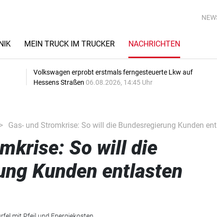
NEW
NIK
MEIN TRUCK IM TRUCKER
NACHRICHTEN
Volkswagen erprobt erstmals ferngesteuerte Lkw auf
Hessens Straßen
06.08.2026, 14:45 Uhr
Gas- und Stromkrise: So will die Bundesregierung Kunden ent
mkrise: So will die
ung Kunden entlasten