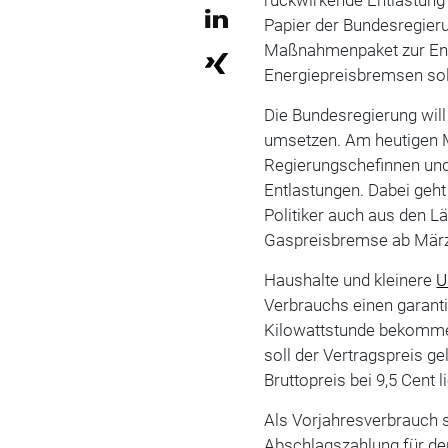
Papier der Bundesregier
Maßnahmenpaket zur Ent
Energiepreisbremsen soll
Die Bundesregierung wil
umsetzen. Am heutigen M
Regierungschefinnen und
Entlastungen. Dabei geh
Politiker auch aus den Län
Gaspreisbremse ab März 
Haushalte und kleinere
U
Verbrauchs einen garanti
Kilowattstunde bekommen
soll der Vertragspreis ge
Bruttopreis bei 9,5 Cent l
Als Vorjahresverbrauch s
Abschlagszahlung für de