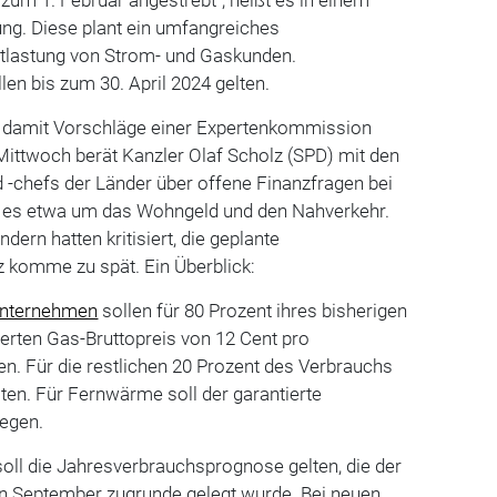
ung. Diese plant ein umfangreiches
lastung von Strom- und Gaskunden.
en bis zum 30. April 2024 gelten.
l damit Vorschläge einer Expertenkommission
ittwoch berät Kanzler Olaf Scholz (SPD) mit den
 -chefs der Länder über offene Finanzfragen bei
t es etwa um das Wohngeld und den Nahverkehr.
dern hatten kritisiert, die geplante
komme zu spät. Ein Überblick:
nternehmen
sollen für 80 Prozent ihres bisherigen
erten Gas-Bruttopreis von 12 Cent pro
. Für die restlichen 20 Prozent des Verbrauchs
lten. Für Fernwärme soll der garantierte
iegen.
oll die Jahresverbrauchsprognose gelten, die der
n September zugrunde gelegt wurde. Bei neuen