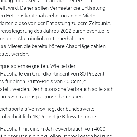
nung für dieses Jahr an, die aber erst im
llt wird. Daher sollen Vermieter die Entlastung
hen Betriebskostenabrechnung an die Mieter
tierten diese von der Entlastung zu dem Zeitpunkt,
reissteigerung des Jahres 2022 durch eventuelle
ssten. Als möglich galt innerhalb der
ss Mieter, die bereits höhere Abschläge zahlen,
astet werden.
mpreisbremse greifen. Wie bei der
 Haushalte ein Grundkontingent von 80 Prozent
s für einen Brutto-Preis von 40 Cent je
stellt werden. Der historische Verbrauch solle sich
 Jahresverbrauchsprognose bemessen.
ichsportals Verivox liegt der bundesweite
rchschnittlich 48,16 Cent je Kilowattstunde.
-Haushalt mit einem Jahresverbrauch von 4000
f dieser Basis die aktuellen Jahreskosten bei rund