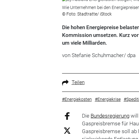
Wie Unternehmen bei den Energiepreisen
© Foto: Stadtratte/ iStock
Die hohen Energiepreise belasten
Kommission umsetzen. Kurz vor 
um viele Milliarden.
von Stefanie Schuhmacher/ dpa
Teilen
#Energiekosten
#Energiekrise
#Spedit
Die
Bundesregierung
will
Gaspreisbremse für Haush
Gaspreisbremse soll ab M
rückwirkende Entlastung 