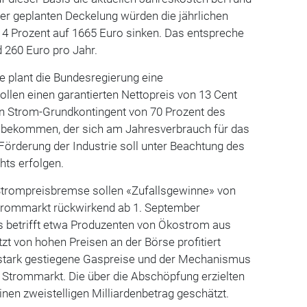
der geplanten Deckelung würden die jährlichen
 Prozent auf 1665 Euro sinken. Das entspreche
d 260 Euro pro Jahr.
be plant die Bundesregierung eine
llen einen garantierten Nettopreis von 13 Cent
ein Strom-Grundkontingent von 70 Prozent des
 bekommen, der sich am Jahresverbrauch für das
Förderung der Industrie soll unter Beachtung des
hts erfolgen.
 Strompreisbremse sollen «Zufallsgewinne» von
rommarkt rückwirkend ab 1. September
 betrifft etwa Produzenten von Ökostrom aus
zt von hohen Preisen an der Börse profitiert
 stark gestiegene Gaspreise und der Mechanismus
 Strommarkt. Die über die Abschöpfung erzielten
en zweistelligen Milliardenbetrag geschätzt.