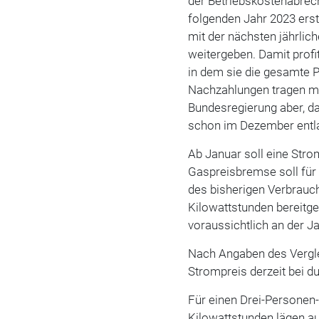
der Betriebskostenabrech
folgenden Jahr 2023 erste
mit der nächsten jährlic
weitergeben. Damit profi
in dem sie die gesamte P
Nachzahlungen tragen mü
Bundesregierung aber, da
schon im Dezember entl
Ab Januar soll eine Stro
Gaspreisbremse soll für
des bisherigen Verbrauch
Kilowattstunden bereitge
voraussichtlich an der
Nach Angaben des Vergle
Strompreis derzeit bei du
Für einen Drei-Personen
Kilowattstunden lägen au