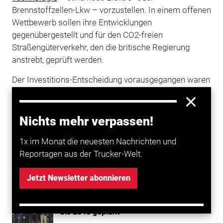
Brennstoffzellen-Lkw – vorzustellen. In einem offenen
Wettbewerb sollen ihre Entwicklungen
gegenübergestellt und für den CO2-freien
Straßengüterverkehr, den die britische Regierung
anstrebt, geprüft werden.
Der Investitions-Entscheidung vorausgegangen waren
mehrere Machbarkeitsstudien sowie ein
Versuchsprogramm für emissionsfreien
Güterverkehr. Bis 2040 will die britische Regierung den
Nichts mehr verpassen!
Verkauf von Verbrennern komplett einstellen. (jl/ste)
1x im Monat die neuesten Nachrichten und
Reportagen aus der Trucker-Welt.
Mehr zum Thema entdecken
Jetzt Newsletter abonnieren
Transport
E-Trucks.NRW: Über 1.600 Elektro-Lkw
bis 2045 geplant