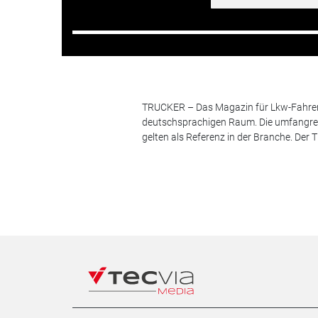
TRUCKER – Das Magazin für Lkw-Fahrer i
deutschsprachigen Raum. Die umfangrei
gelten als Referenz in der Branche. Der