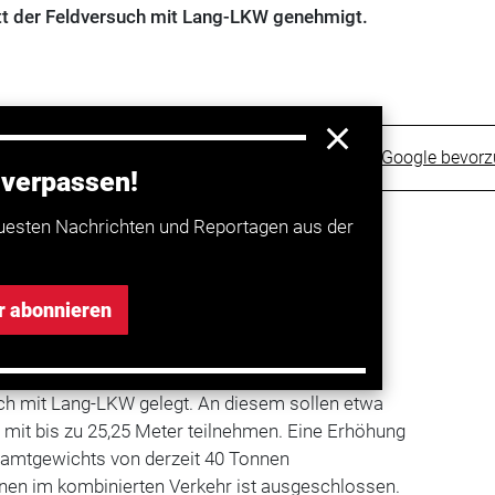
t der Feldversuch mit Lang-LKW genehmigt.
Trucker bei Google bevor
 verpassen!
uesten Nachrichten und Reportagen aus der
abinett der Feldversuch mit Lang-
LKW
g gilt ab 1. Januar 2012 und dauert fünf Jahre.
W jedoch erst im Frühjahr auf Deutschlands
r abonnieren
ierung
die rechtlichen Grundlagen für einen
h mit Lang-LKW gelegt. An diesem sollen etwa
it bis zu 25,25 Meter teilnehmen. Eine Erhöhung
amtgewichts von derzeit 40 Tonnen
nen im kombinierten Verkehr ist ausgeschlossen.