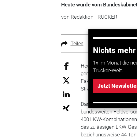
Heute wurde vom Bundeskabinet
von Redaktion TRUCKER
Teilen
Nichts mehr
1x im Monat die ne
Heute wurde vom Bundesk
Trucker-Welt.
genehmigt. Die Verordnun
Faktisch sollen Lang-LK
Jetzt Newslette
Straßen zu sehen sein.
Damit hat die
Bundesreg
bundesweiten Feldversuc
400 LKW-Kombinationen m
des zulässigen LKW-Ges
beziehungsweise 44 Ton