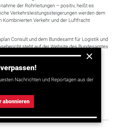
nahme der Rohrleitungen – positiv, heißt es
tliche Verkehrsleistungssteigerungen werden dem
m Kombinierten Verkehr und der Luftfracht
plan Consult und dem Bundesamt für Logistik und
nosebericht steht auf der Website des Bundesamtes
oad
zur Verfügung.
 verpassen!
a entdecken
uesten Nachrichten und Reportagen aus der
rleistung legt im Oktober deutlich zu
r abonnieren