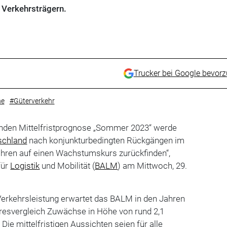
n Verkehrsträgern.
Trucker bei Google bevor
he
#Güterverkehr
enden Mittelfristprognose „Sommer 2023“ werde
schland
nach konjunkturbedingten Rückgängen im
jahren auf einen Wachstumskurs zurückfinden“,
für
Logistik
und Mobilität (
BALM
) am Mittwoch, 29.
erkehrsleistung erwartet das BALM in den Jahren
resvergleich Zuwächse in Höhe von rund 2,1
 Die mittelfristigen Aussichten seien für alle