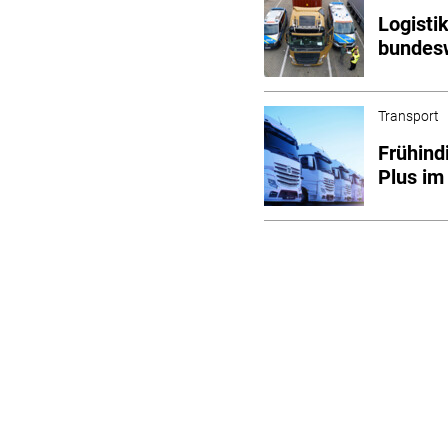
Logisti
bundesw
Transport
Frühind
Plus im