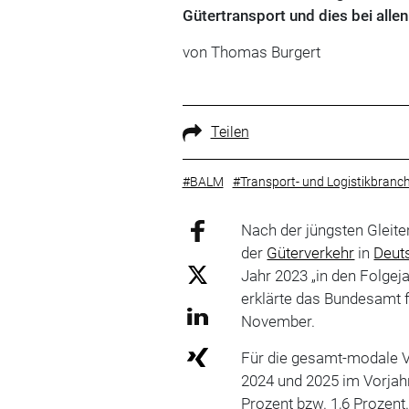
Gütertransport und dies bei alle
von Thomas Burgert
Teilen
#BALM
#Transport- und Logistikbranc
Nach der jüngsten Gleit
der
Güterverkehr
in
Deut
Jahr 2023 „in den Folge
erklärte das Bundesamt 
November.
Für die gesamt-modale V
2024 und 2025 im Vorjah
Prozent bzw. 1,6 Prozent.