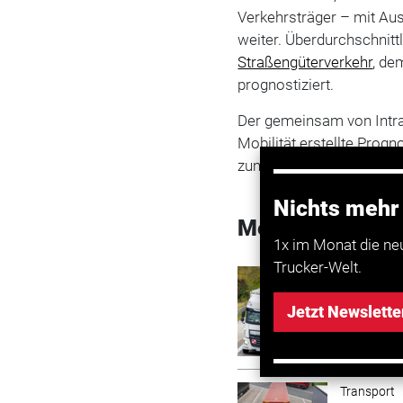
Verkehrsträger – mit Aus
weiter. Überdurchschnit
Straßengüterverkehr
, de
prognostiziert.
Der gemeinsam von Intra
Mobilität erstellte Prog
zum
kostenfreien Downl
Nichts mehr
Mehr zum Them
1x im Monat die ne
Trucker-Welt.
Transport
Lkw-Fah
Jetzt Newslette
Transport