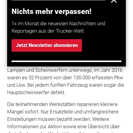
Nebelscheinwerfer, Begrenzungs- und Parkleuchten
Nichts mehr verpassen!
sowie alle erlaubten Zusatzscheinwerfer. Sind alle
Leuchten und Scheinwerfer in Ordnung, gibt es die
1x im Monat die neuesten Nachrichten und
„Licht-Test-Plakette“ für die Frontscheibe des
Reportagen aus der Trucker-Welt.
Fahrzeugs.
Jetzt Newsletter abonnieren
Dass der Licht-Test sinnvoll ist, zeigen die
Auswertungen der vergangenen Jahre. Demnach war
rund ein Drittel aller Autofahrer mit mangelhaften
Lampen und Scheinwerfern unterwegs, im Jahr 2016
waren es 32 Prozent von über 130.000 erfassten Pkw
und Lkw. Bei jedem fünften Fahrzeug waren sogar die
Hauptscheinwerfer defekt.
Die teilnehmenden Werkstätten reparieren kleinere
Mängel sofort. Nur Ersatzteile und umfangreichere
Einstellungen müssen bezahlt werden. Weitere
Informationen zur Aktion sowie eine Übersicht über