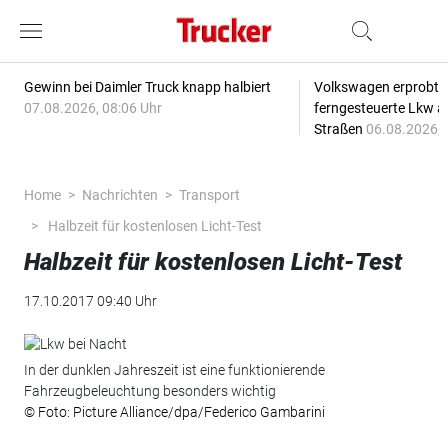
Gewinn bei Daimler Truck knapp halbiert
Volkswagen erprobt 
07.08.2026, 08:06 Uhr
ferngesteuerte Lkw a
Straßen
06.08.2026, 
Home
Nachrichten
Transport
Halbzeit für kostenlosen Licht-Test
Halbzeit für kostenlosen Licht-Test
17.10.2017 09:40 Uhr
In der dunklen Jahreszeit ist eine funktionierende
Fahrzeugbeleuchtung besonders wichtig
© Foto: Picture Alliance/dpa/Federico Gambarini