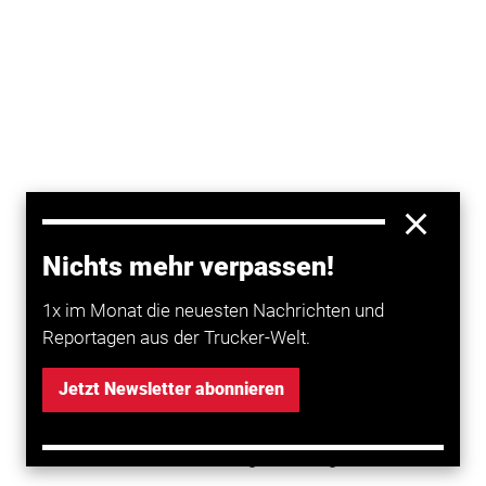
Nichts mehr verpassen!
München
. Eisglatte Fahrbahnen, Dauerstau, gesperrte
1x im Monat die neuesten Nachrichten und
Straßen. Das Tief Tristan hat in dieser Woche den
Reportagen aus der Trucker-Welt.
Verkehr an vielen Stellen zum Erliegen gebracht.
Teilweise ging auf den Autobahnen stundenlang nichts
Jetzt Newsletter abonnieren
voran, weil sich Lkw quergestellt hatten. Fahrer
mussten stundenlang im
Stau
ausharren und
Einsatzkräfte Höchstleistungen erbringen.