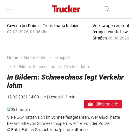
Gewinn bei Daimler Truck knapp halbiert
Volkswagen erprobt 
07.08.2026, 08:06 Uhr
ferngesteuerte Lkw a
Straßen
06.08.2026, 
Home
Nachrichten
Transport
In Bildern: Schneechaos legt Verkehr lahm
In Bildern: Schneechaos legt Verkehr
lahm
12.02.2021 14:00 Uhr | Lesezeit: 1 min
Bildergalerie
Viele Lkw hatten sich im Schnee festgefahren. Wer Glück hatte
bekam Hilfe von Schneeschippern wie hier von der Polizei.
© Foto: Fabian Strauch/dpa/picture alliance