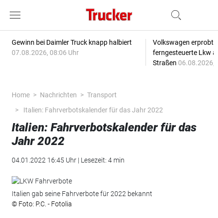
Gewinn bei Daimler Truck knapp halbiert
Volkswagen erprobt 
07.08.2026, 08:06 Uhr
ferngesteuerte Lkw a
Straßen
06.08.2026, 
Home
Nachrichten
Transport
Italien: Fahrverbotskalender für das Jahr 2022
Italien: Fahrverbotskalender für das
Jahr 2022
04.01.2022 16:45 Uhr | Lesezeit: 4 min
Italien gab seine Fahrverbote für 2022 bekannt
© Foto: P.C. - Fotolia