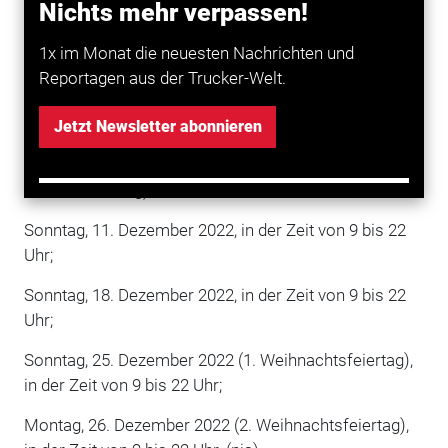
Nichts mehr verpassen!
2022, 27. November 2022) in der Zeit von 9 bis 22 Uhr.
1x im Monat die neuesten Nachrichten und
Dezember 2022
Reportagen aus der Trucker-Welt.
Sonntag, 4. Dezember 2022, in der Zeit von 9 bis 22
Uhr;
Jetzt Newsletter abonnieren
Donnerstag, 8. Dezember 2022 (italienischer
Nationalfeiertag), in der Zeit von 9 bis 22 Uhr;
Sonntag, 11. Dezember 2022, in der Zeit von 9 bis 22
Uhr;
Sonntag, 18. Dezember 2022, in der Zeit von 9 bis 22
Uhr;
Sonntag, 25. Dezember 2022 (1. Weihnachtsfeiertag),
in der Zeit von 9 bis 22 Uhr;
Montag, 26. Dezember 2022 (2. Weihnachtsfeiertag),