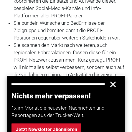
koordinieren die Einsätze und Aufwände dieser,
bespielen Social-Media-Kanäle und Info-
Plattformen aller PROFI-Partner.
Sie bündeln Wünsche und Bedürfnisse der
Zielgruppe und bereiten damit die PROFI-
Positionen gegenüber weiteren Stakeholdern vor.
Sie scannen den Markt nach weiteren, auch
regionalen Fahreraktionen, fassen diese für ein
PROFI-Netzwerk zusammen. Kurz gesagt: PROFI
will nicht alles selbst verbessern, sondern auch auf
die vielfältigen regionalen Aktivitäten hinweisen
und damit zur Nachahmung anregen.
Profil
Nichts mehr verpassen!
strukturierte Arbeitsweise, kommunikative, offene
1x im Monat die neuesten Nachrichten und
und integrative Persönlichkeit
Reportagen aus der Trucker-Welt.
Fähigkeit, die Ideen aus den unterschiedlichen
Stakeholder-Gruppen so aufzubereiten, dass der
Jetzt Newsletter abonnieren