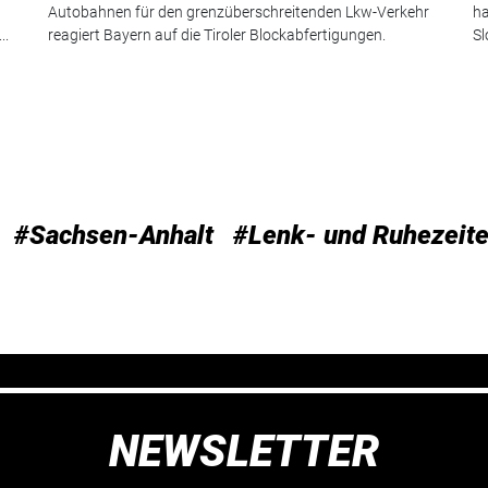
Autobahnen für den grenzüberschreitenden Lkw-Verkehr
ha
..
reagiert Bayern auf die Tiroler Blockabfertigungen.
Sl
#Sachsen-Anhalt
#Lenk- und Ruhezeit
NEWSLETTER