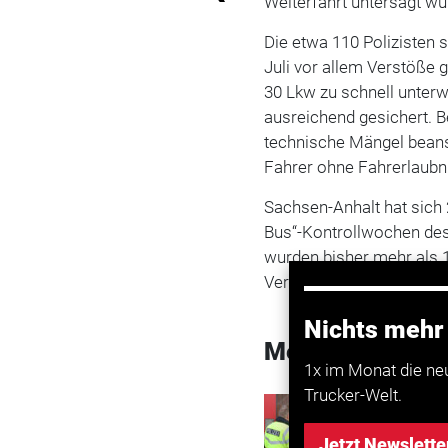
Weiterfahrt untersagt wu
Die etwa 110 Polizisten s
Juli vor allem Verstöße 
30 Lkw zu schnell unterw
ausreichend gesichert. 
technische Mängel bean
Fahrer ohne Fahrerlaubn
Sachsen-Anhalt hat sich 
Bus“-Kontrollwochen des
wurden bisher mehr als 1
Verstöße festgestellt (tb
Nichts mehr
Mehr zum Them
1x im Monat die ne
Trucker-Welt.
Transport
Schwerp
Jetzt Newslette