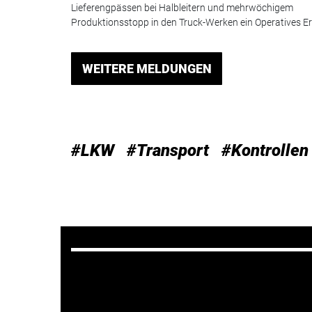
Lieferengpässen bei Halbleitern und mehrwöchigem
Produktionsstopp in den Truck-Werken ein Operatives Er.
WEITERE MELDUNGEN
#LKW
#Transport
#Kontrollen