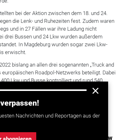
rde.
tellten bei der Aktion zwischen dem 18. und 24.
gegen die Lenk- und Ruhezeiten fest. Zudem waren
egs und in 27 Fällen war ihre Ladung nicht
Bei drei Bussen und 24 Lkw wurden außerdem
standet. In Magdeburg wurden sogar zwei Lkw-
is erwischt.
2022 bislang an allen drei sogenannten „Truck and
 europäischen Roadpol-Netzwerks beteiligt. Dabei
400 Lkw und Busse kontrolliert und rund 540
/dpa)
 verpassen!
a entdecken
uesten Nachrichten und Reportagen aus der
unktkontrollen: Viele Verstöße von Lkw
r abonnieren