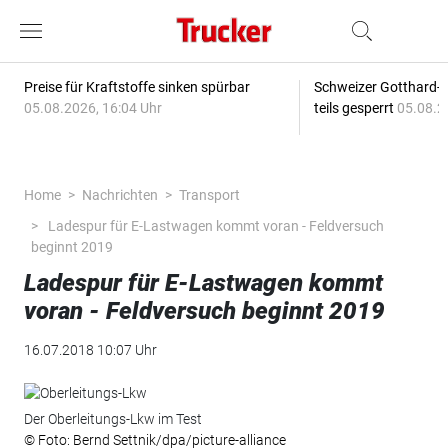
Preise für Kraftstoffe sinken spürbar
Schweizer Gotthard-T
05.08.2026, 16:04 Uhr
teils gesperrt
05.08.2
Home
Nachrichten
Transport
Ladespur für E-Lastwagen kommt voran - Feldversuch
beginnt 2019
Ladespur für E-Lastwagen kommt
voran - Feldversuch beginnt 2019
16.07.2018 10:07 Uhr
Der Oberleitungs-Lkw im Test
© Foto: Bernd Settnik/dpa/picture-alliance