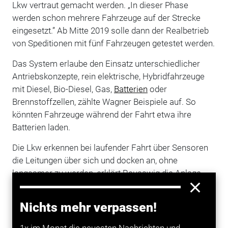
Lkw vertraut gemacht werden. „In dieser Phase
werden schon mehrere Fahrzeuge auf der Strecke
eingesetzt.” Ab Mitte 2019 solle dann der Realbetrieb
von Speditionen mit fünf Fahrzeugen getestet werden.
Das System erlaube den Einsatz unterschiedlicher
Antriebskonzepte, rein elektrische, Hybridfahrzeuge
mit Diesel, Bio-Diesel, Gas,
Batterien
oder
Brennstoffzellen, zählte Wagner Beispiele auf. So
könnten Fahrzeuge während der Fahrt etwa ihre
Batterien laden.
Die Lkw erkennen bei laufender Fahrt über Sensoren
die Leitungen über sich und docken an, ohne
langsamer zu werden, erklärt Reusswig die Anlage
„Elisa” an der A 5 in Hessen. Der Stromabnehmer
werde ausgefahren und durch Druck von unten an die
Nichts mehr verpassen!
Leitung gekoppelt. „Er muss nicht einfädeln.” Die
Laster können während der Fahrt auch die Spur