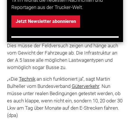
1x im Monat die neuesten Nachrichten und
wechseln und dabei abdocken, sagte Wagner. Denn
Reportagen aus der Trucker-Welt.
die Anlage funktioniert nur auf der rechten von vier
Fahrspuren.
Jetzt Newsletter abonnieren
Wie weit die Lastwagen nach dem Laden mit ihrem
Akku dann kommen, ist noch unklar, sagte Reusswig.
Dies müsse der Feldversuch zeigen und hänge auch
vom Gewicht der Fahrzeuge ab. Die Infrastruktur an
der A 5 lasse alle möglichen Lastwagentypen und
womöglich sogar Busse zu.
„«Die
Technik
an sich funktioniert ja”, sagt Martin
Bulheller vom Bundesverband
Güterverkehr
. Nun
müsse unter realen Bedingungen getestet werden, ob
es auch klappe, wenn nicht ein, sondern 10, 20 oder 30
Lkw am Tag über Monate auf den E-Strecken fahren.
(dpa)