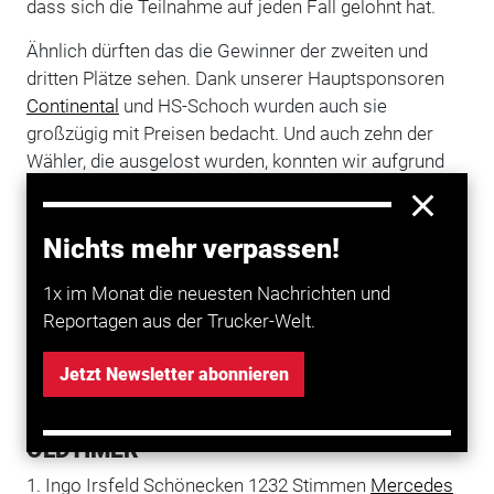
dass sich die Teilnahme auf jeden Fall gelohnt hat.
Ähnlich dürften das die Gewinner der zweiten und
dritten Plätze sehen. Dank unserer Hauptsponsoren
Continental
und HS-Schoch wurden auch sie
großzügig mit Preisen bedacht. Und auch zehn der
Wähler, die ausgelost wurden, konnten wir aufgrund
großzügiger Unterstützer mit Preisen im Wert von
mehreren Tausend Euro verwöhnen. Für alle
Nichts mehr verpassen!
anderen:Vielleicht klappt's ja im nächsten Jahr!
WORKINGTRUCKS
1x im Monat die neuesten Nachrichten und
Reportagen aus der Trucker-Welt.
1. Jens Naujok Helmstedt 1066 Stimmen DAF
2. Tim Schulze Coswig/Anhalt 417 Stimmen
Jetzt Newsletter abonnieren
Mercedes-Benz
3. Raphael Dierks Rietberg 216 Stimmen DAF
OLDTIMER
1. Ingo Irsfeld Schönecken 1232 Stimmen
Mercedes