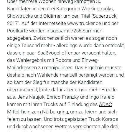
Über mehrere Wochen hinweg kämpften 30
Kandidaten in den drei Kategorien Workingtrucks,
Showtrucks und
Oldtimer
um den Titel "
Supertruck
2017". Auf der Internetseite www.trucker.de und per
Postkarte wurden insgesamt 7256 Stimmen
abgegeben. Zwischenzeitlich waren es sogar noch
einige Tausend mehr - allerdings wurde dann entdeckt,
dass ein paar Spaßvögel offenbar versucht hatten,
das Wahlergebnis mit Robots und Einweg-
Mailadressen zu manipulieren. Das Ergebnis musste
deshalb nach Wahlende manuell bereinigt werden und
so kam der Sieg für manche der Kandidaten
überraschend, löste dafür aber umso mehr Freude
aus. Jens Naujok, Enrico Franzky und Ingo Irsfeld
kamen mit ihren Trucks auf Einladung des
ADAC
Mittelrhein zum
Nürburgring
, um zu feiern und sich
feiern zu lassen. Und trotz geplatzten Truck-Korsos
und durchwachsenen Wetters versicherten alle drei,