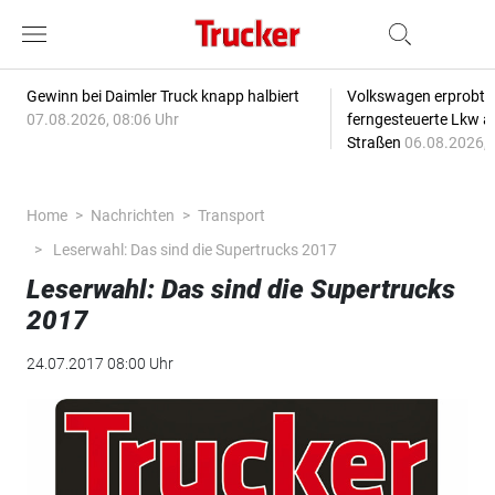
Gewinn bei Daimler Truck knapp halbiert
Volkswagen erprobt 
07.08.2026, 08:06 Uhr
ferngesteuerte Lkw a
Straßen
06.08.2026, 
Home
Nachrichten
Transport
Leserwahl: Das sind die Supertrucks 2017
Leserwahl: Das sind die Supertrucks
2017
24.07.2017 08:00 Uhr