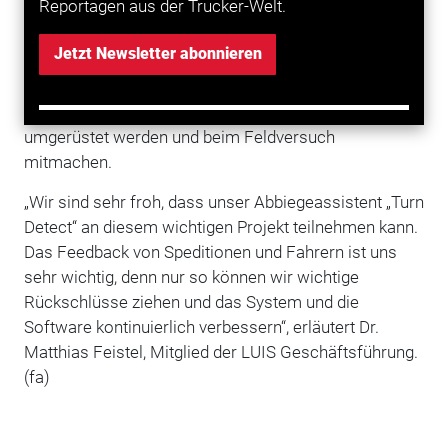
Reportagen aus der Trucker-Welt.
bewegende Objekte voneinander unterscheiden und
warnt den Fahrer nur im Ernstfall vor Gefahren. 50
Jetzt Newsletter abonnieren
Systeme werden dabei zur Verfügung gestellt, welche
bis Ende März 2019 in die teilnehmenden Fahrzeuge
verbaut werden sollen. Es können auch ältere Lkw
umgerüstet werden und beim Feldversuch
mitmachen.
„Wir sind sehr froh, dass unser Abbiegeassistent „Turn
Detect“ an diesem wichtigen Projekt teilnehmen kann.
Das Feedback von Speditionen und Fahrern ist uns
sehr wichtig, denn nur so können wir wichtige
Rückschlüsse ziehen und das System und die
Software kontinuierlich verbessern“, erläutert Dr.
Matthias Feistel, Mitglied der LUIS Geschäftsführung.
(fa)