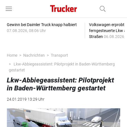
Gewinn bei Daimler Truck knapp halbiert
Volkswagen erprobt 
07.08.2026, 08:06 Uhr
ferngesteuerte Lkw a
Straßen
06.08.2026, 
Home
Nachrichten
Transport
Lkw-Abbiegeassistent: Pilotprojekt in Baden-Württemberg
gestartet
Lkw-Abbiegeassistent: Pilotprojekt
in Baden-Württemberg gestartet
24.01.2019 13:29 Uhr