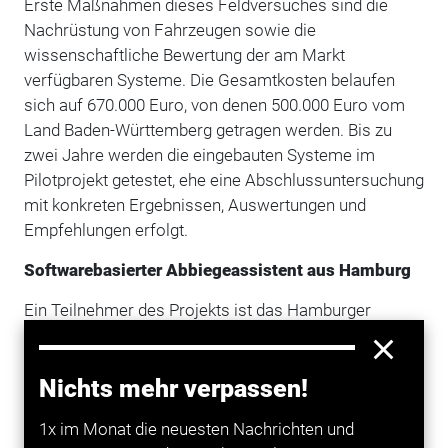
Erste Maßnahmen dieses Feldversuches sind die
Nachrüstung von Fahrzeugen sowie die
wissenschaftliche Bewertung der am Markt
verfügbaren Systeme. Die Gesamtkosten belaufen
sich auf 670.000 Euro, von denen 500.000 Euro vom
Land Baden-Württemberg getragen werden. Bis zu
zwei Jahre werden die eingebauten Systeme im
Pilotprojekt getestet, ehe eine Abschlussuntersuchung
mit konkreten Ergebnissen, Auswertungen und
Empfehlungen erfolgt.
Softwarebasierter Abbiegeassistent aus Hamburg
Ein Teilnehmer des Projekts ist das Hamburger
Unternehmen LUIS Technology mit seinem
softwarebasiertem Abbiegeassistenten „Turn Detect“.
Nichts mehr verpassen!
Das System kann im Gegensatz zu anderen
Abbiegeassistenten, welche auf Radar- oder
1x im Monat die neuesten Nachrichten und
Ultraschallbasis arbeiten, statische und sich