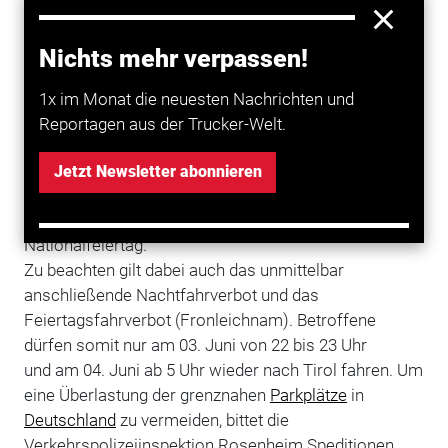
Nichts mehr verpassen!
1x im Monat die neuesten Nachrichten und
Reportagen aus der Trucker-Welt.
In
Tirol
besteht am 02. Juni (Mttwoch) von 09.00 bis
24.00 Uhr ein
Fahrverbot
für
LKW
über 7,5 Tonnen.
Jetzt Newsletter abonnieren
Betroffen sind alle in Richtung
Italien
fahrenden LKW.
Grund für das Fahrverbot ist der italienische
Nationalfeiertag.
Zu beachten gilt dabei auch das unmittelbar
anschließende Nachtfahrverbot und das
Feiertagsfahrverbot (Fronleichnam). Betroffene
dürfen somit nur am 03. Juni von 22 bis 23 Uhr
und am 04. Juni ab 5 Uhr wieder nach Tirol fahren. Um
eine Überlastung der grenznahen
Parkplätze
in
Deutschland
zu vermeiden, bittet die
Verkehrspolizeiinspektion Rosenheim Speditionen