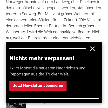
Norwegen könnte auf dem Landweg über Pipelines in
das europäische Netz gespeist werden, statt über den
teureren Seeweg. Für Meitz ist grüner Wasserstoff
eine der zentralen Säulen für die Zukunft: "Die Vielzahl
der potentiellen Energie-Partner im Bereich grüner
Wasserstoff wird die Welt nachhaltig verändern. Nicht
nur, weil der Energieträger einer der wichtigsten
Faktoren beim Kampf gegen Klimawandel ist. Er
eröffnet uns die Chance auf diversifiziertere
Partnerschaften und wirtschaftliches Wachstum
Nichts mehr verpassen!
weltweit."
1x im Monat die neuesten Nachrichten und
Reportagen aus der Trucker-Welt.
Mehr zum Thema entdecken
Jetzt Newsletter abonnieren
Transport
H2 im Straßengüterverkehr: Technisch
machbar, aber Infrastruktur fehlt