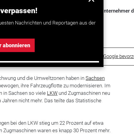
 verpassen!
 und die Umweltzonen haben in Sachsen viele Unternehmer 
 modernisieren.
uesten Nachrichten und Reportagen aus der
r abonnieren
Trucker bei Google bevor
schwung und die Umweltzonen haben in
Sachsen
bewogen, ihre Fahrzeugflotte zu modernisieren. Im
 in Sachsen so viele
LKW
und Zugmaschinen neu
 Jahren nicht mehr. Das teilte das Statistische
ngen bei den LKW stieg um 22 Prozent auf etwa
en Zugmaschinen waren es knapp 30 Prozent mehr.