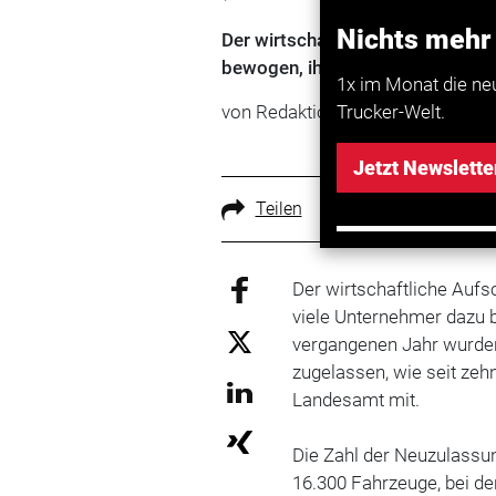
Nichts mehr
Der wirtschaftliche Aufschwung
bewogen, ihre Fahrzeugflotte zu
1x im Monat die ne
von Redaktion TRUCKER
Trucker-Welt.
Jetzt Newslette
Teilen
Der wirtschaftliche Auf
viele Unternehmer dazu 
vergangenen Jahr wurden
zugelassen, wie seit zehn
Landesamt mit.
Die Zahl der Neuzulassu
16.300 Fahrzeuge, bei d