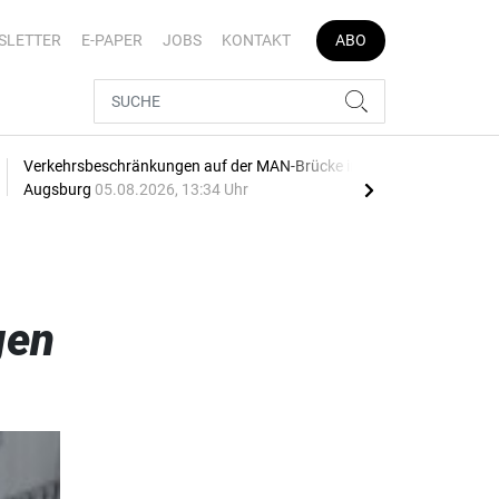
SLETTER
E-PAPER
JOBS
KONTAKT
ABO
Verkehrsbeschränkungen auf der MAN-Brücke in
Fieg
Augsburg
05.08.2026, 13:34 Uhr
gen