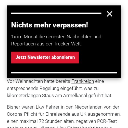
Lkw-Fahrer, die von
Großbritannien
in die
Niederlande
Nichts mehr verpassen!
einreisen wollen, müssen aufgrund der auf der Insel
grassierenden Virus-Mutation seit dem 15. Januar
1x im Monat die neuesten Nachrichten und
2021 einen negativen Corona-Test vorlegen. Darüber
Reportagen aus der Trucker-Welt.
informierte jetzt die Arbeitsgemeinschaft
Internationaler Straßenverkehrsunternehmen
Jetzt Newsletter abonnieren
Österreichs unter Berufung auf den niederländischen
Transport- und Logistikverband TLN.
Vor Weihnachten hatte bereits
Frankreich
eine
entsprechende Regelung eingeführt, was zu
kilometerlangen Staus am Ärmelkanal geführt hat.
Bisher waren Lkw-Fahrer in den Niederlanden von der
Corona-Pflicht für Einreisende aus UK ausgenommen,
einen maximal 72 Stunden alten, negativen PCR-Test