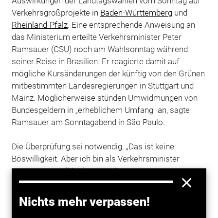
Auswirkungen der Landtagswahlen vom Sonntag auf
Verkehrsgroßprojekte in
Baden-Württemberg
und
Rheinland-Pfalz
. Eine entsprechende Anweisung an
das Ministerium erteilte Verkehrsminister Peter
Ramsauer (CSU) noch am Wahlsonntag während
seiner Reise in Brasilien. Er reagierte damit auf
mögliche Kursänderungen der künftig von den Grünen
mitbestimmten Landesregierungen in Stuttgart und
Mainz. Möglicherweise stünden Umwidmungen von
Bundesgeldern in „erheblichem Umfang" an, sagte
Ramsauer am Sonntagabend in São Paulo.
Die Überprüfung sei notwendig. „Das ist keine
Böswilligkeit. Aber ich bin als Verkehrsminister
gezwungen, politisch zu reagieren, wenn es zu
politischen Kehrtwendungen einzelner
Landesregierung kommt." Die Entscheidung über die
Nichts mehr verpassen!
Umsetzung geplanter Projekte liege natürlich bei den