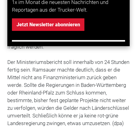
Ländern selbst. Ramsauers Äußerungen zielten auch
1x im Monat die neuesten Nachrichten und
auf den 2,89 Milliarden Euro teueren Neubau der
Reportagen aus der Trucker-Welt.
Hochgeschwindigkeitsbahntrasse Wendlingen-Ulm,
bei dem der Bund die Hauptlast trägt, sowie auf den
Jetzt Newsletter abonnieren
geplanten Hochmoselübergang. Beide Projekte
könnten mit Eintritt der Grünen in die Regierungen
fraglich werden.
Der Ministeriumsbericht soll innerhalb von 24 Stunden
fertig sein. Ramsauer machte deutlich, dass er die
Mittel nicht ans Finanzministerium zurück geben
werde. Sollte die Regierungen in Baden-Württemberg
oder Rheinland-Pfalz zum Schluss kommen,
bestimmte, bisher fest geplante Projekte nicht weiter
zu verfolgen, würden die Gelder nach Länderschlüssel
umverteilt. Schließlich könne er ja keine rot-grüne
Landesregierung zwingen, etwas umzusetzen. (dpa)