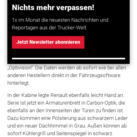
(siehe nächste Seite) stellt auch
Renault
seine 11-und
Nichts mehr verpassen!
13-Liter-Sechszylinder auf die strengere Euro-6D-
Norm um, die im September in Kraft tritt. In diesem
1x im Monat die neuesten Nachrichten und
Zug wurde auch das Abgassystem unter anderem um
Reportagen aus der Trucker-Welt.
einen verbesserten AdBlue-Sensor ergänzt.
Jetzt Newsletter abonnieren
Außerdem verabschieden sich die Franzosen von
ihrer bisherigen, bedingt zuverlässigen Clowd-Lösung
für die Streckendaten des GPS-Tempomaten
„Optivision“. Die Daten werden ab sofort wie bei allen
anderen Hestellern direkt in der Fahrzeugsoftware
hinterlegt.
In der Kabine legte Renault ebenfalls leicht Hand an.
Serie ist jetzt ein Armaturenbrett in Carbon-Optik, die
ebenfalls an den Innenseiten der Türen zu finden ist.
Dazu kommen eine Polsterung aus schwarzem Leder
und ein neuer Dachhimmel in Grau. Außen können ab
sofort Kühlergrill und Seitenspiegel in schwarz