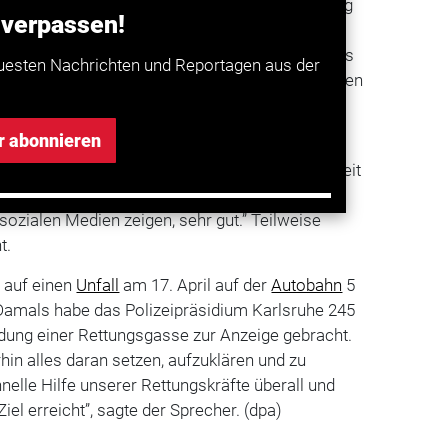
 Innenministerium eine Infokampagne zur Bildung
 verpassen!
hrzeuge gestartet. Autofahrer sind schon bei
lichtet, eine Rettungsgasse zu bilden. Sie muss
uesten Nachrichten und Reportagen aus der
ersten linken und dem rechts daneben liegenden
r abonnieren
g eine weitgehend positive Zwischenbilanz der
en, dieses Thema in den Fokus der Öffentlichkeit
nktioniert die Rettungsgassenbildung, wie uns
sozialen Medien zeigen, sehr gut.” Teilweise
t.
 auf einen
Unfall
am 17. April auf der
Autobahn
5
 Damals habe das Polizeipräsidium Karlsruhe 245
dung einer Rettungsgasse zur Anzeige gebracht.
hin alles daran setzen, aufzuklären und zu
hnelle Hilfe unserer Rettungskräfte überall und
Ziel erreicht”, sagte der Sprecher. (dpa)