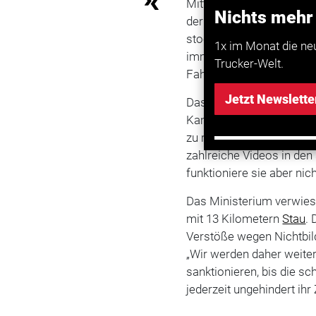
Mitte Februar hatte das
Nichts mehr
der Gasse für Rettungsfa
stockendem Verkehr verpf
1x im Monat die ne
immer zwischen dem äuß
Trucker-Welt.
Fahrstreifen entstehen.
Jetzt Newslette
Das Innenministerium zo
Kampagne. Es sei gelung
zu rücken. „Teilweise fu
zahlreiche Videos in den 
funktioniere sie aber nich
Das Ministerium verwies
mit 13 Kilometern
Stau
.
Verstöße wegen Nichtbil
„Wir werden daher weiter
sanktionieren, bis die sc
jederzeit ungehindert ihr 