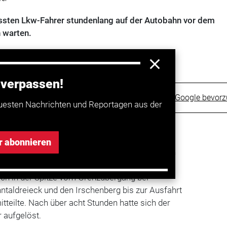
sten Lkw-Fahrer stundenlang auf der Autobahn vor dem
 warten.
 verpassen!
Trucker bei Google bevor
uesten Nachrichten und Reportagen aus der
gistikbranche
#Landverkehr
#Bayern
#Österreich
r abonnieren
uf der österreichischen Inntalautobahn hat sich
9. Dezember auf 46 Kilometern zurückgestaut.
ich in der Spitze vom Grenzübergang bei
nntaldreieck und den Irschenberg bis zur Ausfahrt
itteilte. Nach über acht Stunden hatte sich der
 aufgelöst.