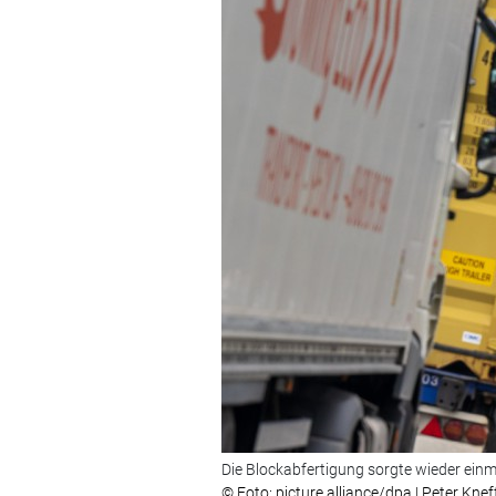
Die Blockabfertigung sorgte wieder einm
© Foto: picture alliance/dpa | Peter Knef