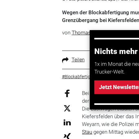
Wegen der Blockabfertigung mus
Grenzübergang bei Kiefersfelden
von
Thomas Burgert
Nichts mehr
Teilen
1x im Monat die ne
Trucker-Welt.
#Blockabfertigung
#Transport- und Lo
Jetzt Newslette
Bei Blockabfertigungen a
der Verkehr in
Bayern
am 
Die Lastwagen stauten s
Kiefersfelden über das I
Weyarn, wie die Polizei m
Stau
gegen Mittag wieder