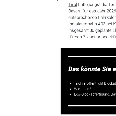
Tirol
hatte jüngst die Te
Bayern für das Jahr 202
entsprechende Fahrkalen
Inntalautobahn A93 bei 
insgesamt 30 geplante Lk
für den 7. Januar angekü
Das könnte Sie e
Tirol veröffentlicht Block
Wie lösen?
Lkw-Blockabfertigung: Bay