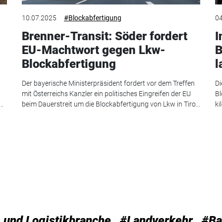
10.07.2025
#Blockabfertigung
04
Brenner-Transit: Söder fordert
I
EU-Machtwort gegen Lkw-
B
Blockabfertigung
l
Der bayerische Ministerpräsident fordert vor dem Treffen
Di
mit Österreichs Kanzler ein politisches Eingreifen der EU
Bl
..
beim Dauerstreit um die Blockabfertigung von Lkw in Tiro...
ki
 und Logistikbranche
#Landverkehr
#Ba