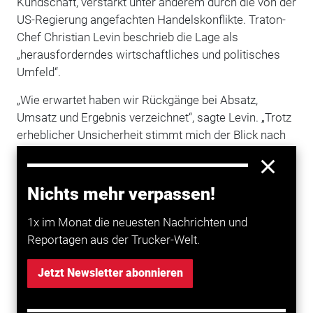
Kundschaft, verstärkt unter anderem durch die von der
US-Regierung angefachten Handelskonflikte. Traton-
Chef Christian Levin beschrieb die Lage als
„herausforderndes wirtschaftliches und politisches
Umfeld“.
„Wie erwartet haben wir Rückgänge bei Absatz,
Umsatz und Ergebnis verzeichnet“, sagte Levin. „Trotz
erheblicher Unsicherheit stimmt mich der Blick nach
vorn verhalten zuversichtlich“, sagte der Manager mit
Blick auf den höheren Auftragseingang. Bei MAN
Truck & Bus legten die Neuaufträge sogar um 50
Nichts mehr verpassen!
Prozent zu.
1x im Monat die neuesten Nachrichten und
Reportagen aus der Trucker-Welt.
Mehr zum Thema entdecken
Jetzt Newsletter abonnieren
Transport
VW-Lkw-Tochter Traton erwartet