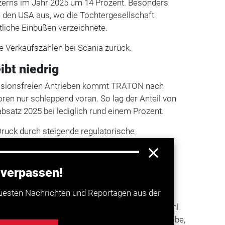
zerns im Jahr 2025 um 14 Prozent. Besonders
in den USA aus, wo die Tochtergesellschaft
tliche Einbußen verzeichnete.
e Verkaufszahlen bei Scania zurück.
ibt niedrig
ssionsfreien Antrieben kommt TRATON nach
ren nur schleppend voran. So lag der Anteil von
satz 2025 bei lediglich rund einem Prozent.
Druck durch steigende regulatorische
hmende Nachfrage nach elektrischen
 verpassen!
ierungskurs
uesten Nachrichten und Reportagen aus der
 Risiken im Umgang des Unternehmens mit
gungen. So wird kritisiert, dass TRATON sowohl
Europa Einfluss auf Regulierungen genommen habe,