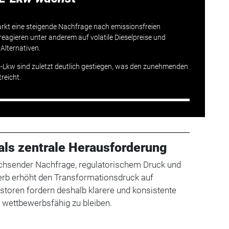
 Markt eine steigende Nachfrage nach emissionsfreien
reagieren unter anderem auf volatile Dieselpreise und
Alternativen.
-Lkw sind zuletzt deutlich gestiegen, was den zunehmenden
reicht.
als zentrale Herausforderung
chsender Nachfrage, regulatorischem Druck und
b erhöht den Transformationsdruck auf
vestoren fordern deshalb klarere und konsistente
g wettbewerbsfähig zu bleiben.