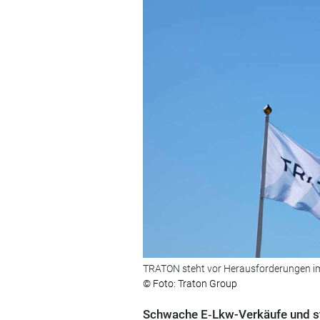
TRATON steht vor Herausforderungen 
© Foto: Traton Group
Schwache E‑Lkw-Verkäufe und st