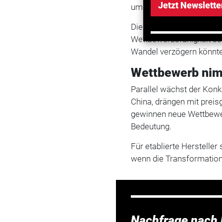
Jetzt Newslette
um Vorgaben zur Elektrif
Die Aktionärsvereinigung 
Wettbewerbsfähigkeit sc
Wandel verzögern könnte
Wettbewerb ni
Parallel wächst der Kon
China, drängen mit preis
gewinnen neue Wettbewer
Bedeutung.
Für etablierte Hersteller 
wenn die Transformation 
Nachfrage nach