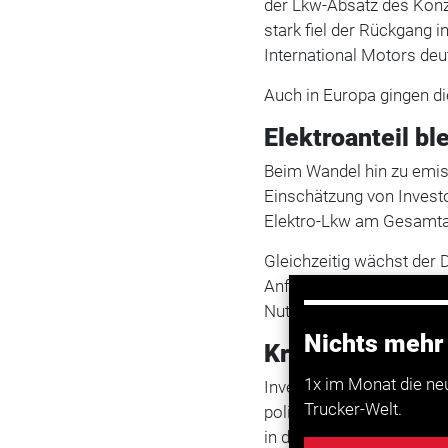
der Lkw-Absatz des Kon
stark fiel der Rückgang 
International Motors deu
Auch in Europa gingen di
Elektroanteil ble
Beim Wandel hin zu emi
Einschätzung von Investo
Elektro-Lkw am Gesamtab
Gleichzeitig wächst der 
Anforderungen und zune
Nutzfahrzeugen.
Nichts mehr
Kritik an Regul
1x im Monat die ne
Investoren sehen zudem
Trucker-Welt.
politischen Rahmenbedin
in den USA als auch in 