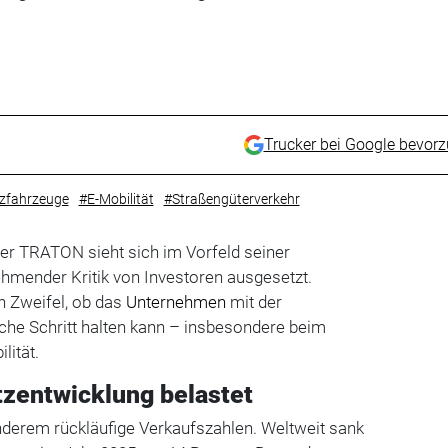
Trucker bei Google bevor
tzfahrzeuge
#E-Mobilität
#Straßengüterverkehr
er TRATON sieht sich im Vorfeld seiner
mender Kritik von Investoren ausgesetzt.
n Zweifel, ob das
Unternehmen
mit der
che Schritt halten kann – insbesondere beim
lität.
zentwicklung belastet
nderem rückläufige Verkaufszahlen. Weltweit sank