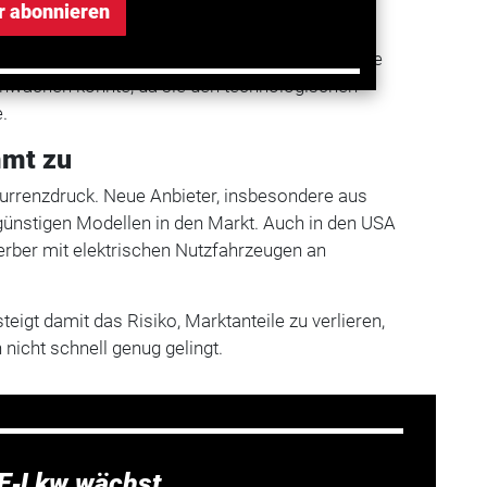
r abonnieren
izierung zu entschärfen.
warnt, dass eine solche Strategie langfristig die
hwächen könnte, da sie den technologischen
.
mmt zu
kurrenzdruck. Neue Anbieter, insbesondere aus
günstigen Modellen in den Markt. Auch in den USA
ber mit elektrischen Nutzfahrzeugen an
steigt damit das Risiko, Marktanteile zu verlieren,
nicht schnell genug gelingt.
 E‑Lkw wächst