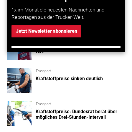
durchschlagen.
1x im Monat die neuesten Nachrichten und
Reportagen aus der Trucker-Welt.
Mehr zum Thema entdecken
Jetzt Newsletter abonnieren
Transport
Anstieg der Kraftstoffpreise setzt sich
fort
Transport
Kraftstoffpreise sinken deutlich
Transport
Kraftstoffpreise: Bundesrat berät über
mögliches Drei-Stunden-Intervall