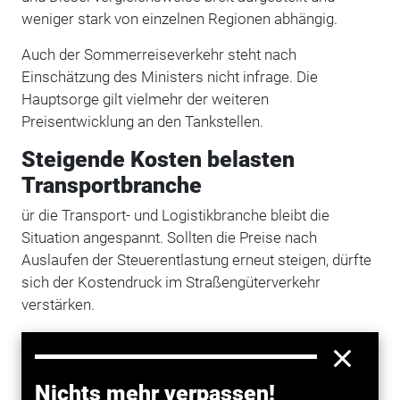
weniger stark von einzelnen Regionen abhängig.
Auch der Sommerreiseverkehr steht nach
Einschätzung des Ministers nicht infrage. Die
Hauptsorge gilt vielmehr der weiteren
Preisentwicklung an den Tankstellen.
Steigende Kosten belasten
Transportbranche
ür die Transport- und Logistikbranche bleibt die
Situation angespannt. Sollten die Preise nach
Auslaufen der Steuerentlastung erneut steigen, dürfte
sich der Kostendruck im Straßengüterverkehr
verstärken.
Da Kraftstoffkosten ein wesentlicher Bestandteil der
Transportkosten sind, könnten höhere Preise zeitnah
auf Frachtraten und Verbraucherpreise
Nichts mehr verpassen!