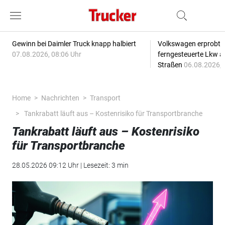
Gewinn bei Daimler Truck knapp halbiert
Volkswagen erprobt 
07.08.2026, 08:06 Uhr
ferngesteuerte Lkw a
Straßen
06.08.2026, 
Home
Nachrichten
Transport
Tankrabatt läuft aus – Kostenrisiko für Transportbranche
Tankrabatt läuft aus – Kostenrisiko
für Transportbranche
28.05.2026 09:12 Uhr | Lesezeit: 3 min